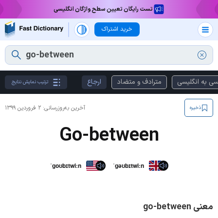
تست رایگان تعیین سطح واژگان انگلیسی
خرید اشتراک
سی به انگلیسی
مترادف و متضاد
ارجاع
ترتیب نمایش نتایج
آخرین به‌روزرسانی:
۲ فروردین ۱۳۹۹
ذخیره
Go-between
ˈɡoʊbɪtwiːn
ˈɡəʊbɪtwiːn
معنی go-between