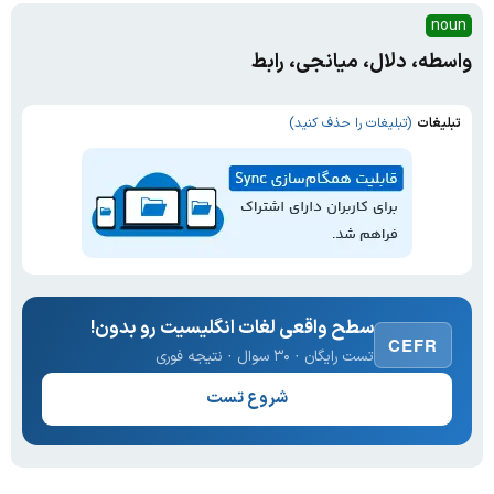
noun
واسطه، دلال، میانجی، رابط
تبلیغات
(تبلیغات را حذف کنید)
سطح واقعی لغات انگلیسیت رو بدون!
CEFR
تست رایگان · ۳۰ سوال · نتیجه فوری
شروع تست