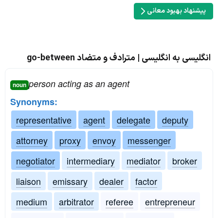
پیشنهاد بهبود معانی
انگلیسی به انگلیسی | مترادف و متضاد go-between
person acting as an agent
noun
Synonyms:
representative
agent
delegate
deputy
attorney
proxy
envoy
messenger
negotiator
intermediary
mediator
broker
liaison
emissary
dealer
factor
medium
arbitrator
referee
entrepreneur