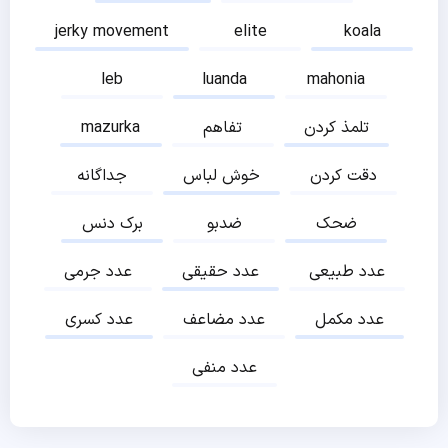
jerky movement
elite
koala
leb
luanda
mahonia
تلمذ کردن
تفاهم
mazurka
دقت کردن
خوش لباس
جداگانه
ضحک
ضدبو
برک دنس
عدد طبیعی
عدد حقیقی
عدد جرمی
عدد مکمل
عدد مضاعف
عدد کسری
عدد منفی