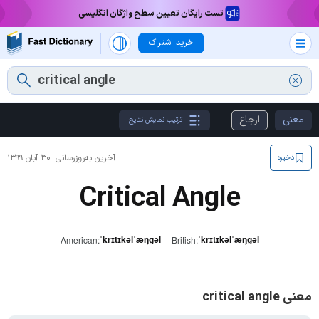
تست رایگان تعیین سطح واژگان انگلیسی
خرید اشتراک
معنی
ارجاع
ترتیب نمایش نتایج
آخرین به‌روزرسانی:
۳۰ آبان ۱۳۹۹
ذخیره
Critical Angle
ˈkrɪtɪkəlˈæŋɡəl
ˈkrɪtɪkəlˈæŋɡəl
American:
British:
معنی critical angle