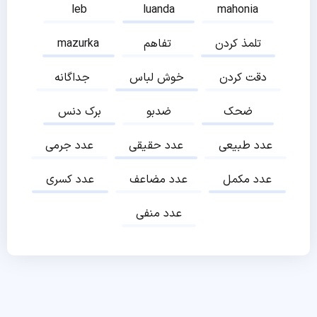
leb
luanda
mahonia
تلمذ کردن
تفاهم
mazurka
دقت کردن
خوش لباس
جداگانه
ضحک
ضدبو
برک دنس
عدد طبیعی
عدد حقیقی
عدد جرمی
عدد مکمل
عدد مضاعف
عدد کسری
عدد منفی