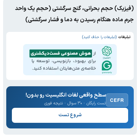
(فیزیک) حجم بحرانی، گنج سرگشتی (حجم یک واحد
جرم ماده هنگام رسیدن به دما و فشار سرگشتی)
تبلیغات
(تبلیغات را حذف کنید)
سطح واقعی لغات انگلیسیت رو بدون!
CEFR
تست رایگان · ۳۰ سوال · نتیجه فوری
شروع تست