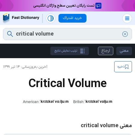
تست رایگان تعیین سطح واژگان انگلیسی
خرید اشتراک
معنی
ارجاع
ترتیب نمایش نتایج
آخرین به‌روزرسانی:
۱۴ تیر ۱۳۹۹
ذخیره
Critical Volume
ˈkrɪtɪkəlˈvɑːljuːm
ˈkrɪtɪkəlˈvɒljuːm
American:
British:
معنی critical volume