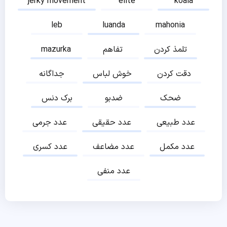
jerky movement
elite
koala
leb
luanda
mahonia
تلمذ کردن
تفاهم
mazurka
دقت کردن
خوش لباس
جداگانه
ضحک
ضدبو
برک دنس
عدد طبیعی
عدد حقیقی
عدد جرمی
عدد مکمل
عدد مضاعف
عدد کسری
عدد منفی