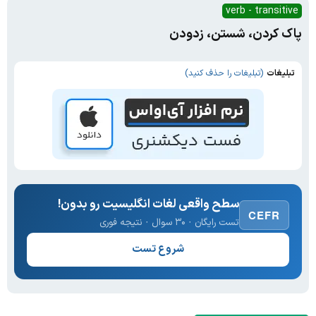
verb - transitive
پاک کردن، شستن، زدودن
تبلیغات
(تبلیغات را حذف کنید)
سطح واقعی لغات انگلیسیت رو بدون!
CEFR
تست رایگان · ۳۰ سوال · نتیجه فوری
شروع تست