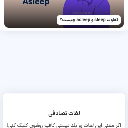
تفاوت sleep و asleep چیست؟
لغات تصادفی
اگر معنی این لغات رو بلد نیستی کافیه روشون کلیک کنی!