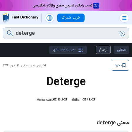
تست رایگان تعیین سطح واژگان انگلیسی
خرید اشتراک
معنی
ارجاع
ترتیب نمایش نتایج
آخرین به‌روزرسانی:
۱۱ آبان ۱۳۹۹
ذخیره
Deterge
dɪˈtɜːrdʒ
dɪˈtɜːdʒ
American:
British:
معنی deterge