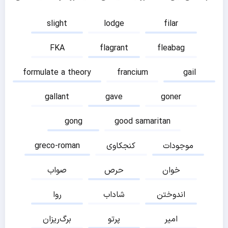
slight
lodge
filar
FKA
flagrant
fleabag
formulate a theory
francium
gail
gallant
gave
goner
gong
good samaritan
موجودات
کنجکاوی
greco-roman
خوان
حرص
صواب
اندوختن
شاداب
روا
امیر
پرتو
برگ‌ریزان