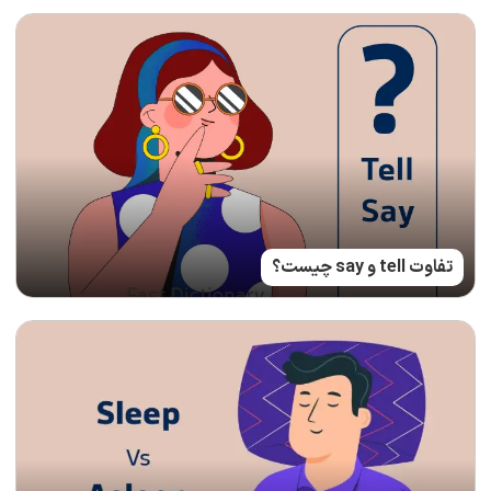
تفاوت tell و say چیست؟