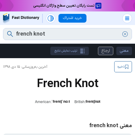
تست رایگان تعیین سطح واژگان انگلیسی
خرید اشتراک
معنی
ارجاع
ترتیب نمایش نتایج
آخرین به‌روزرسانی:
۱۵ دی ۱۳۹۸
ذخیره
French Knot
ˈfrentʃˈnɑːt
frentʃnɒt
American:
British:
معنی french knot