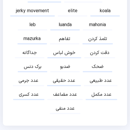
jerky movement
elite
koala
leb
luanda
mahonia
تلمذ کردن
تفاهم
mazurka
دقت کردن
خوش لباس
جداگانه
ضحک
ضدبو
برک دنس
عدد طبیعی
عدد حقیقی
عدد جرمی
عدد مکمل
عدد مضاعف
عدد کسری
عدد منفی