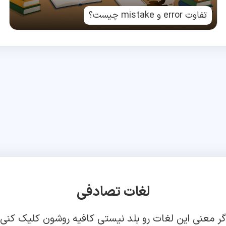
تفاوت error و mistake چیست؟
لغات تصادفی
گر معنی این لغات رو بلد نیستی کافیه روشون کلیک کنی!