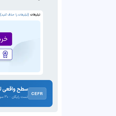
تبلیغات
(تبلیغات را حذف کنید)
سطح واقعی لغ
CEFR
تست رایگان · ۳۰ سوال · نتیجه فوری