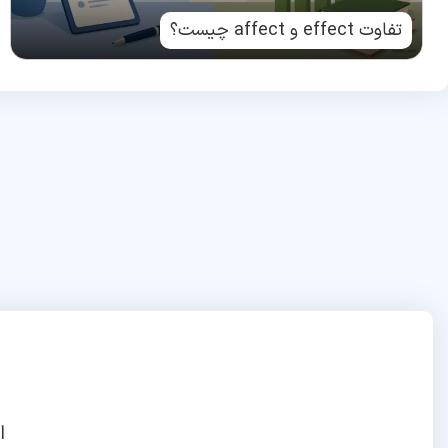
تفاوت effect و affect چیست؟
ا