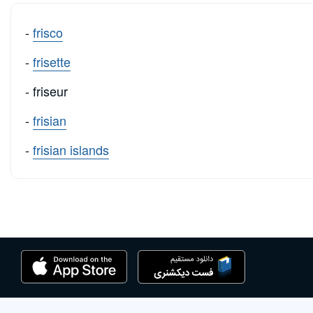
-
frisco
-
frisette
- friseur
-
frisian
-
frisian islands