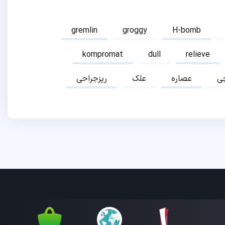
gremlin
groggy
H-bomb
kompromat
dull
relieve
ی
عصاره
علک
ریزجراحی