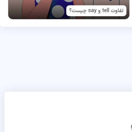
تفاوت tell و say چیست؟