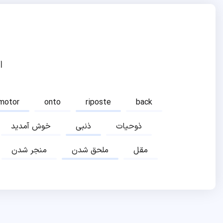
ا
motor
onto
riposte
back
ذوحیات
ذنبی
خوش آمدید
مقل
ملحق شدن
منجر شدن