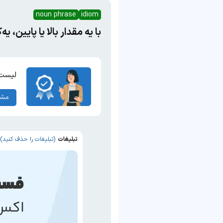
noun phrase
idiom
با یه مقدار بالا یا پایین، ی
لیست 
مشا
تبلیغات
(تبلیغات را حذف کنید)