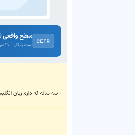
سطح واقعی لغ
CEFR
تست رایگان · ۳۰ سوال · نتیجه فوری
سه ساله که دارم زبان انگلیسی