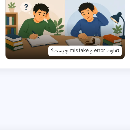
تفاوت error و mistake چیست؟