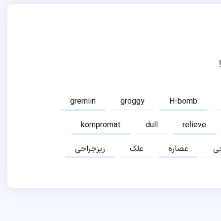
gremlin
groggy
H-bomb
kompromat
dull
relieve
ی
عصاره
علک
ریزجراحی