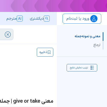
ورود یا ثبت‌نام
دیکشنری
مترجم
معنی و نمونه‌جمله
ارجاع
ذخیره
ترتیب نمایش نتایج
معنی give or take | جمله با give or take