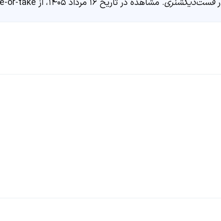
فست‌دیکشنری
. مشاهده در تاریخ ۱۶ مرداد ۱۴۰۵، از https://fastdic.com/word/give-or-take