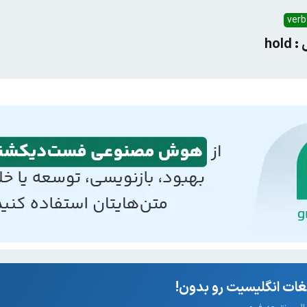
verb
ho
ات انگلیسیت رو بدون!