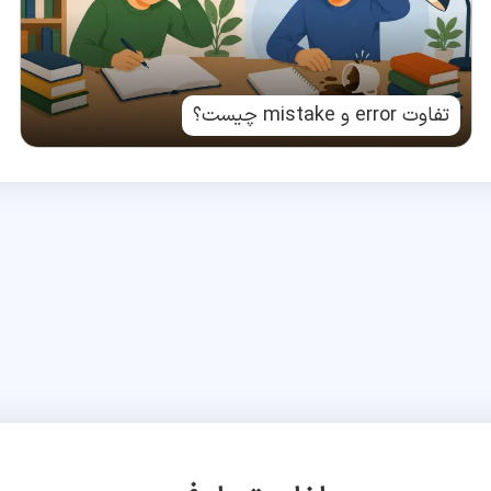
تفاوت error و mistake چیست؟