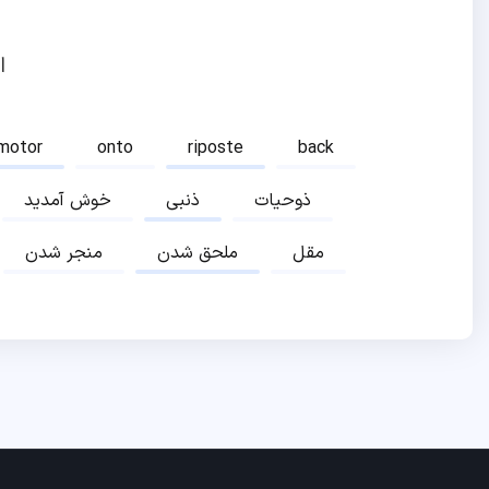
ا
motor
onto
riposte
back
ذوحیات
ذنبی
خوش آمدید
مقل
ملحق شدن
منجر شدن