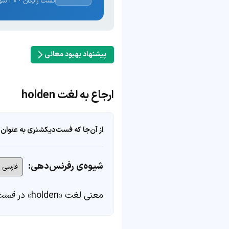
تست رایگان · ۳۰ سوال · نتیجه فوری
پیشنهاد بهبود معانی
ارجاع به لغت holden
از آن‌جا که فست‌دیکشنری به عنوان 
شیوه‌ی رفرنس‌دهی:
معنی لغت «holden» در
فست‌