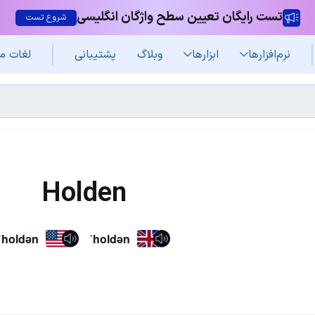
تست رایگان تعیین سطح واژگان انگلیسی
شروع تست
نرم‌افزار‌ها
ابزارها
وبلاگ
پشتیبانی
لغات م
Holden
ˈholdən
ˈholdən