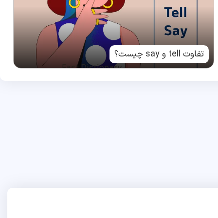
تفاوت tell و say چیست؟