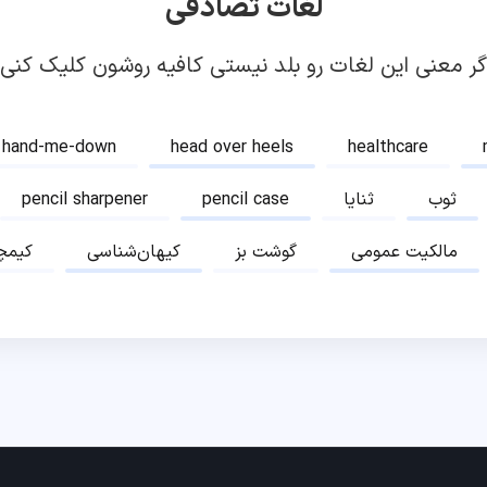
لغات تصادفی
گر معنی این لغات رو بلد نیستی کافیه روشون کلیک کنی!
hand-me-down
head over heels
healthcare
ثوب
ثنایا
pencil case
pencil sharpener
مالکیت عمومی
گوشت بز
کیهان‌شناسی
کیمچ