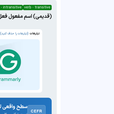
 - intransitive
verb - transitive
(قدیمی) اسم مفعول فعل : ld
تبلیغات
(تبلیغات را حذف کنید)
سطح واقعی لغ
CEFR