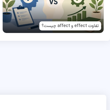
تفاوت effect و affect چیست؟