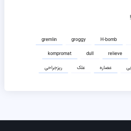
gremlin
groggy
H-bomb
kompromat
dull
relieve
ی
عصاره
علک
ریزجراحی