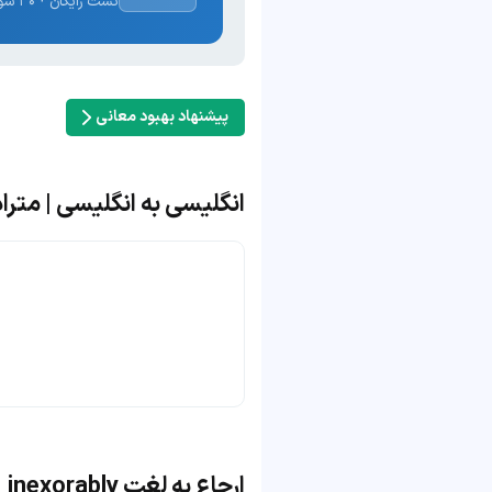
تست رایگان · ۳۰ سوال · نتیجه فوری
پیشنهاد بهبود معانی
انگلیسی به انگلیسی | مترادف و مت
ارجاع به لغت inexorably