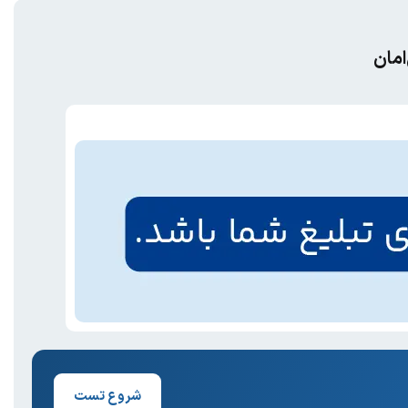
امان
شروع تست