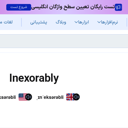
تست رایگان تعیین سطح واژگان انگلیسی
شروع تست
نرم‌افزار‌ها
ابزارها
وبلاگ
پشتیبانی
لغات م
Inexorably
ksərəbli
ˌɪnˈeksərəbli