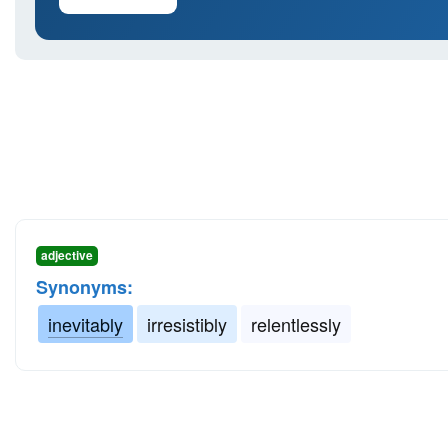
adjective
Synonyms:
inevitably
irresistibly
relentlessly