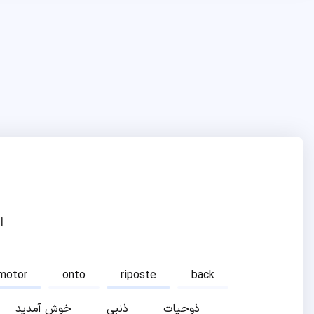
ا
motor
onto
riposte
back
ذوحیات
ذنبی
خوش آمدید