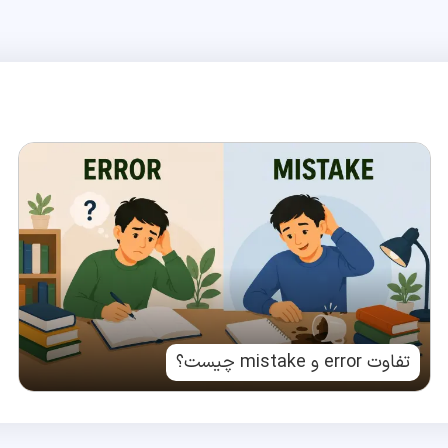
تفاوت error و mistake چیست؟