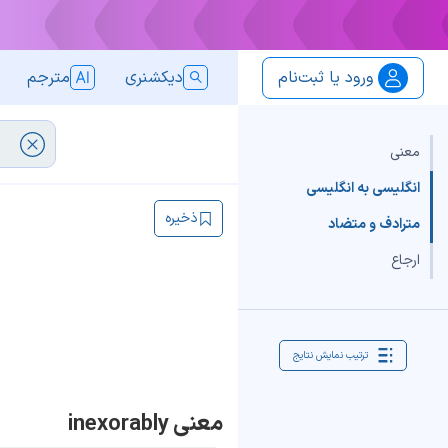
ورود یا ثبت‌نام
دیکشنری
مترجم
معنی
انگلیسی به انگلیسی
ذخیره
مترادف و متضاد
ارجاع
ترتیب نمایش نتایج
معنی inexorably