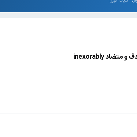
ضاد inexorably