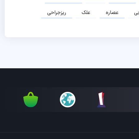
ی
عصاره
علک
ریزجراحی