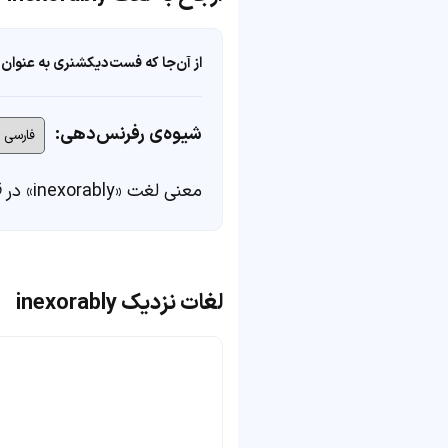
از آن‌جا که فست‌دیکشنری به عنوان 
شیوه‌ی رفرنس‌دهی:
معنی لغت «inexorably» در
ف
لغات نزدیک inexorably