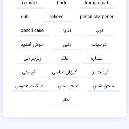
riposte
back
kompromat
dull
relieve
pencil sharpener
ثوب
ثنایا
pencil case
ذوحیات
ذنبی
خوش آمدید
عصاره
علک
ریزجراحی
گوشت بز
کیهان‌شناسی
کیمچی
ملحق شدن
منجر شدن
مالکیت عمومی
مقل