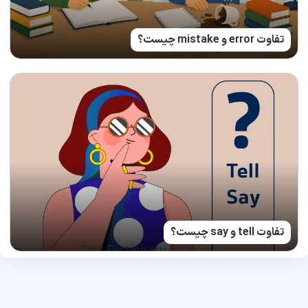
تفاوت error و mistake چیست؟
تفاوت tell و say چیست؟