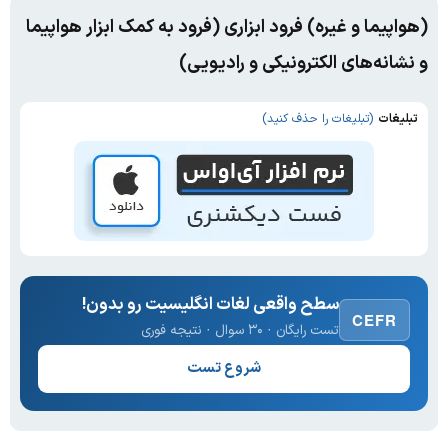
(هواپیما و غیره) فرود ابزاری (فرود به کمک ابزار هواپیما
و نشانه‌های الکترونیکی و رادیویی)
تبلیغات
(تبلیغات را حذف کنید)
سطح واقعی لغات انگلیسیت رو بدون!
CEFR
تست رایگان · ۳۰ سوال · نتیجه فوری
شروع تست