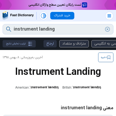
تست رایگان تعیین سطح واژگان انگلیسی
خرید اشتراک
سی به انگلیسی
مترادف و متضاد
ارجاع
ترتیب نمایش نتایج
آخرین به‌روزرسانی:
۸ بهمن ۱۳۹۸
ذخیره
Instrument Landing
ˈɪnstrəməntˈlændɪŋ
ˈɪnstrʊməntˈlændɪŋ
American:
British:
معنی instrument landing