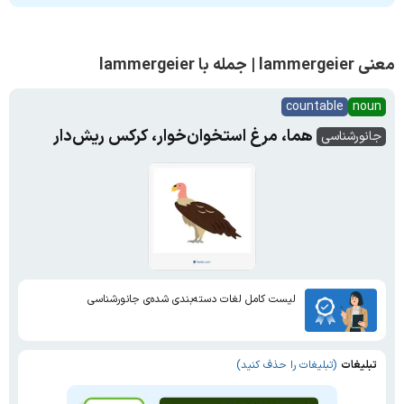
معنی lammergeier | جمله با lammergeier
countable
noun
هما، مرغ استخوان‌خوار، کرکس ریش‌دار
جانورشناسی
لیست کامل لغات دسته‌بندی شده‌ی جانورشناسی
تبلیغات
(تبلیغات را حذف کنید)