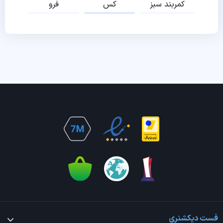
کمربند سبز
کس
فرو
فست دیکشنری