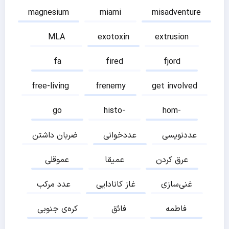
magnesium
miami
misadventure
MLA
exotoxin
extrusion
fa
fired
fjord
free-living
frenemy
get involved
go
histo-
hom-
عددنویسی
عددخوانی
ضربان داشتن
عرق کردن
عمیقا
عموقلی
غنی‌سازی
غاز کانادایی
عدد مرکب
فاطمه
فائق
کره‌ی جنوبی