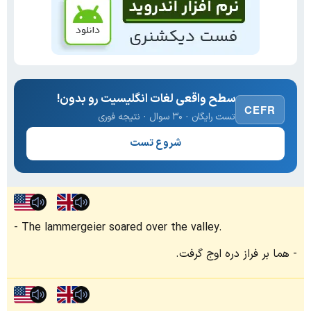
سطح واقعی لغات انگلیسیت رو بدون!
CEFR
تست رایگان · ۳۰ سوال · نتیجه فوری
شروع تست
The lammergeier soared over the valley.
هما بر فراز دره اوج گرفت.