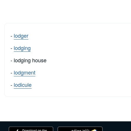
-
lodger
-
lodging
- lodging house
-
lodgment
-
lodicule