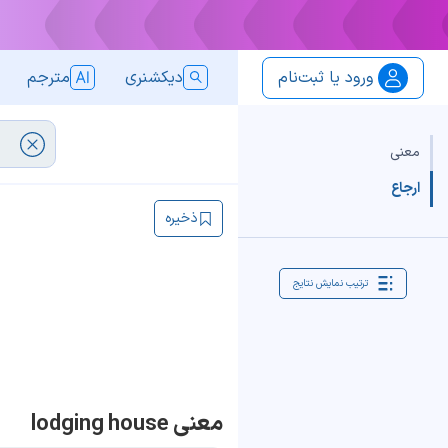
ورود یا ثبت‌نام
دیکشنری
مترجم
معنی
ارجاع
ذخیره
ترتیب نمایش نتایج
معنی lodging house