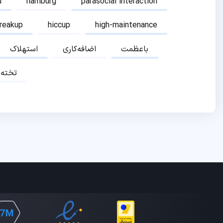
d
hamburg
parasocial interaction
breakup
hiccup
high-maintenance
باعظمت
اضافه‌کاری
استهلاک
تخته‌