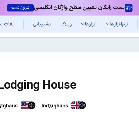
تست رایگان تعیین سطح واژگان انگلیسی
شروع تست
نرم‌افزار‌ها
ابزارها
وبلاگ
پشتیبانی
لغات م
Lodging House
dʒɪŋhaʊs
ˈlɒdʒɪŋhaʊs