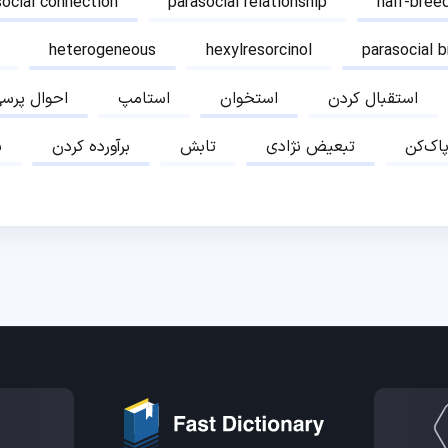
social connection
parasocial relationship
half-bree
heterogeneous
hexylresorcinol
parasocial 
استقبال کردن
استخوان
استامپ
احوال پرس
پاک‌کن
تبعیض نژادی
تابش
برآورده کردن
ب