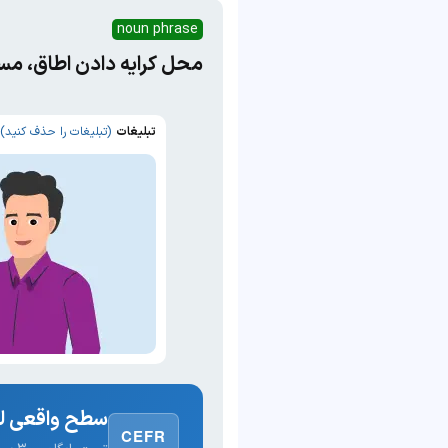
noun phrase
محل کرایه دادن اطاق، مسا
تبلیغات
(تبلیغات را حذف کنید)
سطح واقعی لغ
CEFR