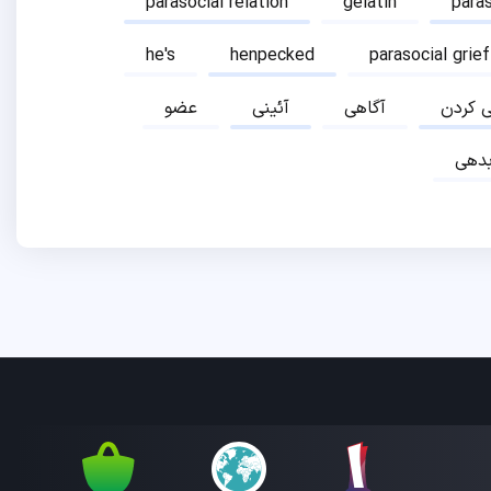
parasocial relation
gelatin
para
he's
henpecked
parasocial grief
ی کردن
آگاهی
آئینی
عضو
دهی