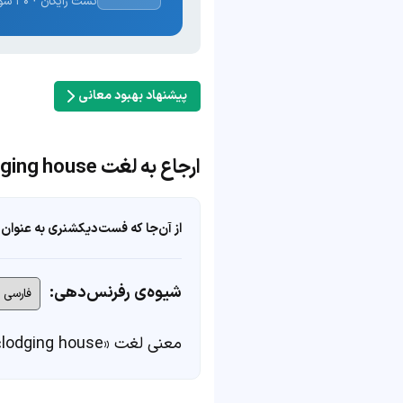
تست رایگان · ۳۰ سوال · نتیجه فوری
پیشنهاد بهبود معانی
ارجاع به لغت lodging house
از آن‌جا که فست‌دیکشنری به عنوان 
شیوه‌ی رفرنس‌دهی:
معنی لغت «lodging house» در