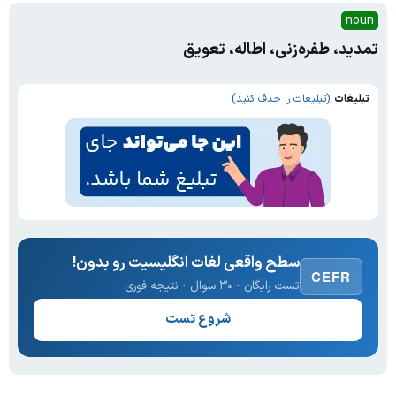
noun
تمدید، طفره‌زنی، اطاله، تعویق
تبلیغات
(تبلیغات را حذف کنید)
سطح واقعی لغات انگلیسیت رو بدون!
CEFR
تست رایگان · ۳۰ سوال · نتیجه فوری
شروع تست