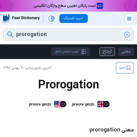
تست رایگان تعیین سطح واژگان انگلیسی
خرید اشتراک
معنی
ارجاع
ترتیب نمایش نتایج
آخرین به‌روزرسانی:
۲۱ بهمن ۱۳۹۸
ذخیره
Prorogation
ˌproʊrəˈɡeɪʃn̩
ˌprəʊrəˈɡeɪʃn̩
معنی prorogation