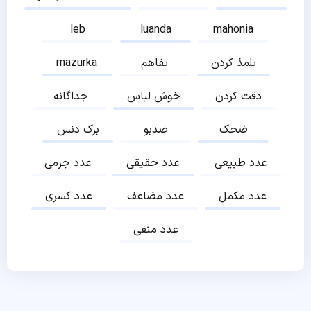
leb
luanda
mahonia
تلمذ کردن
تفاهم
mazurka
دقت کردن
خوش لباس
جداگانه
ضحک
ضدبو
برک دنس
عدد طبیعی
عدد حقیقی
عدد جرمی
عدد مکمل
عدد مضاعف
عدد کسری
عدد منفی