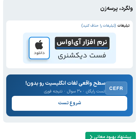
ولگرد، پرسه‌زن
تبلیغات
(تبلیغات را حذف کنید)
سطح واقعی لغات انگلیسیت رو بدون!
CEFR
تست رایگان · ۳۰ سوال · نتیجه فوری
شروع تست
پیشنهاد بهبود معانی