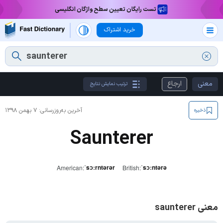
تست رایگان تعیین سطح واژگان انگلیسی
خرید اشتراک
معنی
ارجاع
ترتیب نمایش نتایج
آخرین به‌روزرسانی:
۷ بهمن ۱۳۹۸
ذخیره
Saunterer
ˈsɔːrntərər
ˈsɔːntərə
American:
British:
معنی saunterer