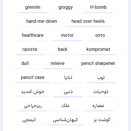
gremlin
groggy
H-bomb
hand-me-down
head over heels
healthcare
motor
onto
riposte
back
kompromat
dull
relieve
pencil sharpener
ثوب
ثنایا
pencil case
ذوحیات
ذنبی
خوش آمدید
عصاره
علک
ریزجراحی
گوشت بز
کیهان‌شناسی
کیمچی