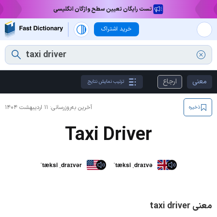
تست رایگان تعیین سطح واژگان انگلیسی
خرید اشتراک
معنی
ارجاع
ترتیب نمایش نتایج
آخرین به‌روزرسانی:
۱۱ اردیبهشت ۱۴۰۴
ذخیره
Taxi Driver
ˈtæksi ˌdraɪvər
ˈtæksi ˌdraɪvə
معنی taxi driver