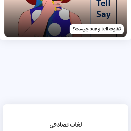
تفاوت tell و say چیست؟
لغات تصادفی