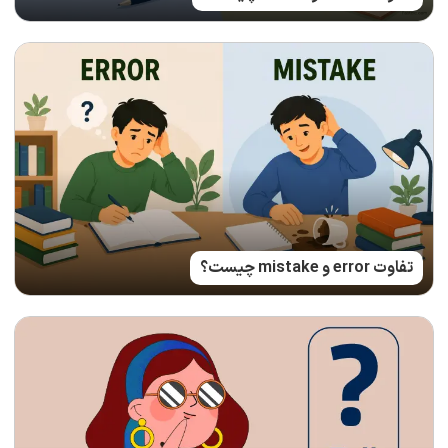
تفاوت error و mistake چیست؟