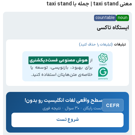
معنی taxi stand | جمله با taxi stand
countable
noun
ایستگاه تاکسی
تبلیغات
(تبلیغات را حذف کنید)
سطح واقعی لغات انگلیسیت رو بدون!
CEFR
تست رایگان · ۳۰ سوال · نتیجه فوری
شروع تست