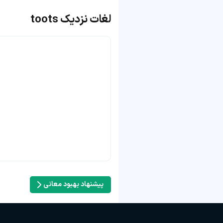
لغات نزدیک toots
پیشنهاد بهبود معانی