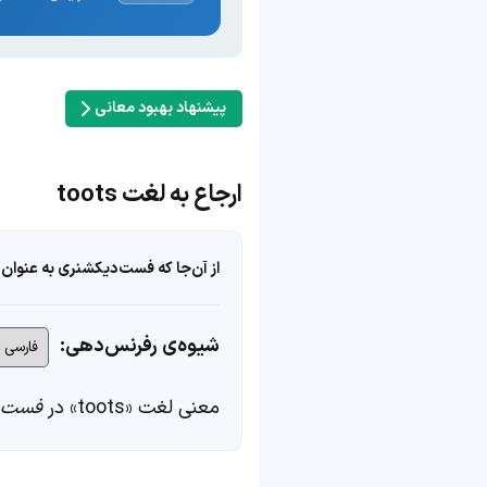
پیشنهاد بهبود معانی
ارجاع به لغت toots
از آن‌جا که فست‌دیکشنری به عنوان 
شیوه‌ی رفرنس‌دهی:
معنی لغت «toots» در
فست‌د