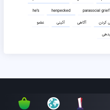
he's
henpecked
parasocial grief
ی کردن
آگاهی
آئینی
عضو
دهی