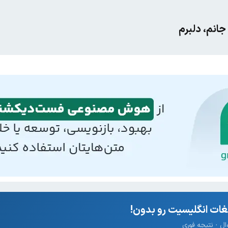
جانم، دلبرم
ات انگلیسیت رو بدون!