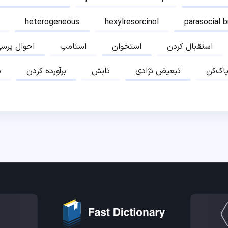
heterogeneous
hexylresorcinol
parasocial 
استقبال کردن
استخوان
استامپ
احوال پرس
پاک‌کن
تبعیض نژادی
تابش
برآورده کردن
ب