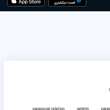
parasocial relation
gelatin
para