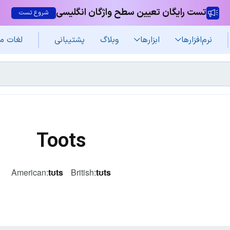
تست رایگان تعیین سطح واژگان انگلیسی
شروع تست
نرم‌افزار‌ها
ابزارها
وبلاگ
پشتیبانی
لغات م
Toots
American:
tʊts
British:
tʊts