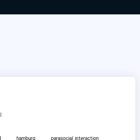
ا
d
hamburg
parasocial interaction