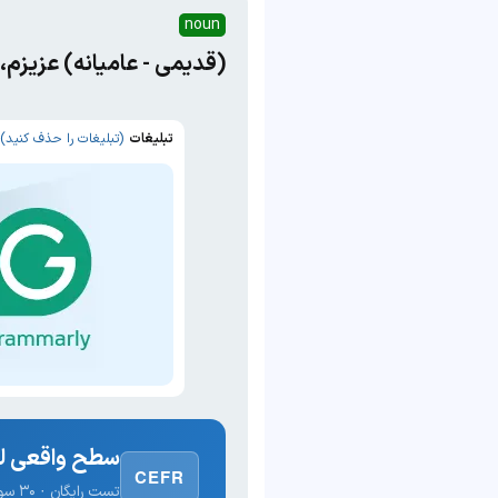
noun
(قدیمی - عامیانه) عزیزم، 
تبلیغات
(تبلیغات را حذف کنید)
سطح واقعی لغ
CEFR
تست رایگان · ۳۰ سوال · نتیجه فوری