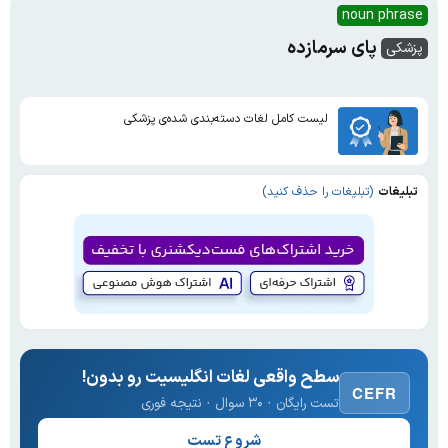
noun phrase
پای سرمازده
پزشکی
لیست کامل لغات دسته‌بندی شده‌ی پزشکی
تبلیغات
(تبلیغات را حذف کنید)
سطح واقعی لغات انگلیسیت رو بدون!
CEFR
تست رایگان · ۳۰ سوال · نتیجه فوری
شروع تست