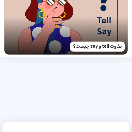
تفاوت tell و say چیست؟