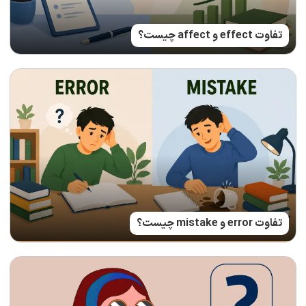
تفاوت effect و affect چیست؟
تفاوت error و mistake چیست؟