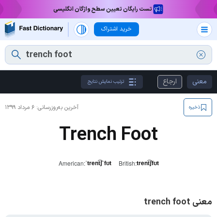
تست رایگان تعیین سطح واژگان انگلیسی
خرید اشتراک
معنی
ارجاع
ترتیب نمایش نتایج
آخرین به‌روزرسانی:
۶ مرداد ۱۳۹۹
ذخیره
Trench Foot
ˈtrent͡ʃˈfʊt
trent͡ʃfʊt
American:
British:
معنی trench foot