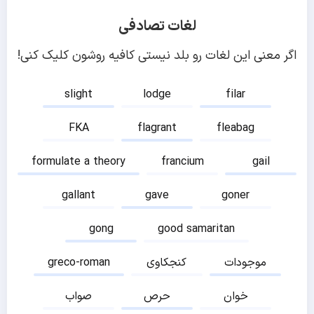
لغات تصادفی
اگر معنی این لغات رو بلد نیستی کافیه روشون کلیک کنی!
slight
lodge
filar
FKA
flagrant
fleabag
formulate a theory
francium
gail
gallant
gave
goner
gong
good samaritan
موجودات
کنجکاوی
greco-roman
خوان
حرص
صواب