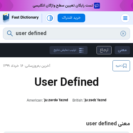
تست رایگان تعیین سطح واژگان انگلیسی
خرید اشتراک
معنی
ارجاع
ترتیب نمایش نتایج
آخرین به‌روزرسانی:
۱۶ خرداد ۱۳۹۹
ذخیره
User Defined
ˈjuːzərdəˈfaɪnd
ˈjuːzədɪˈfaɪnd
American:
British:
معنی user defined