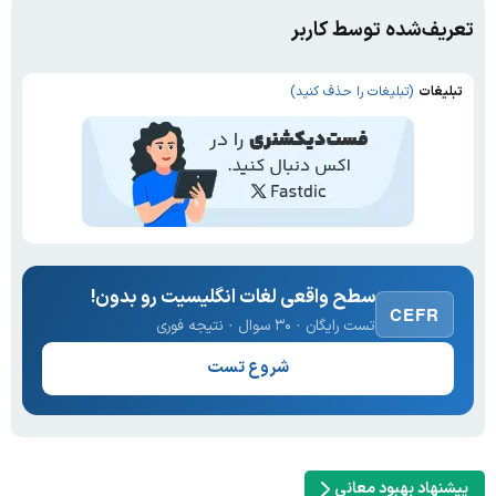
تعریف‌شده توسط کاربر
تبلیغات
(تبلیغات را حذف کنید)
سطح واقعی لغات انگلیسیت رو بدون!
CEFR
تست رایگان · ۳۰ سوال · نتیجه فوری
شروع تست
پیشنهاد بهبود معانی