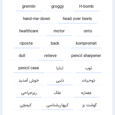
gremlin
groggy
H-bomb
hand-me-down
head over heels
healthcare
motor
onto
riposte
back
kompromat
dull
relieve
pencil sharpener
ثوب
ثنایا
pencil case
ذوحیات
ذنبی
خوش آمدید
عصاره
علک
ریزجراحی
گوشت بز
کیهان‌شناسی
کیمچی