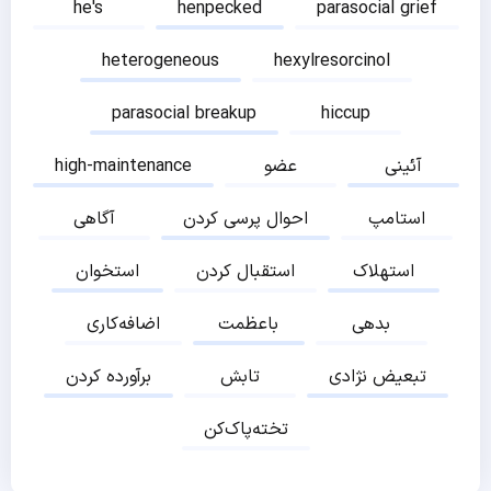
he's
henpecked
parasocial grief
heterogeneous
hexylresorcinol
parasocial breakup
hiccup
آئینی
عضو
high-maintenance
استامپ
احوال پرسی کردن
آگاهی
استهلاک
استقبال کردن
استخوان
بدهی
باعظمت
اضافه‌کاری
تبعیض نژادی
تابش
برآورده کردن
تخته‌پاک‌کن