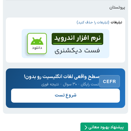
پروتستان
تبلیغات
(تبلیغات را حذف کنید)
سطح واقعی لغات انگلیسیت رو بدون!
CEFR
تست رایگان · ۳۰ سوال · نتیجه فوری
شروع تست
پیشنهاد بهبود معانی