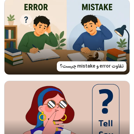
تفاوت error و mistake چیست؟