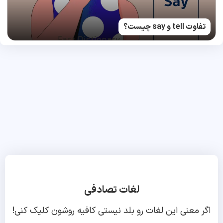
تفاوت tell و say چیست؟
لغات تصادفی
اگر معنی این لغات رو بلد نیستی کافیه روشون کلیک کنی!