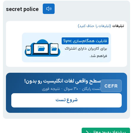
secret police
تبلیغات
(تبلیغات را حذف کنید)
سطح واقعی لغات انگلیسیت رو بدون!
CEFR
تست رایگان · ۳۰ سوال · نتیجه فوری
شروع تست
پیشنهاد بهبود معانی