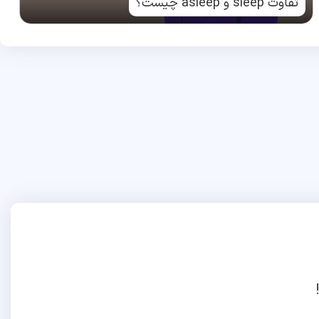
تفاوت sleep و asleep چیست؟