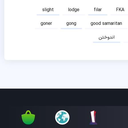
slight
lodge
filar
FKA
goner
gong
good samaritan
اندوختن