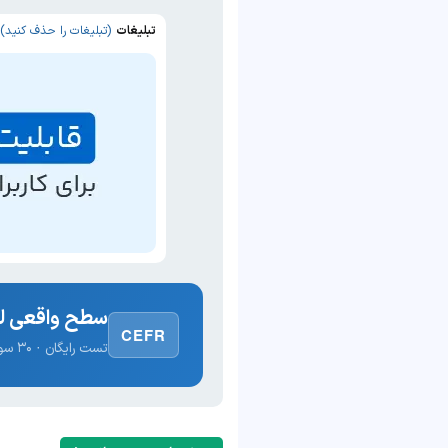
تبلیغات
(تبلیغات را حذف کنید)
سطح واقعی لغ
CEFR
تست رایگان · ۳۰ سوال · نتیجه فوری