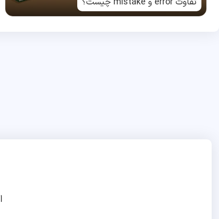
تفاوت error و mistake چیست؟
ا