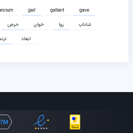
ancium
gail
gallant
gave
شاداب
روا
خوان
حرص
ابعاد
ترنم