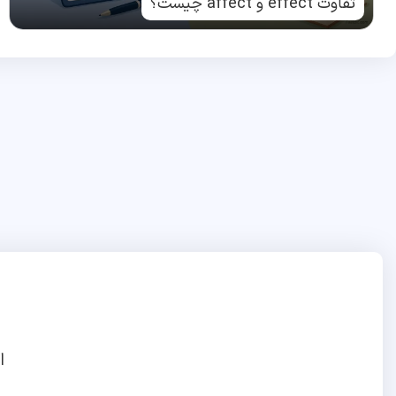
تفاوت effect و affect چیست؟
ا