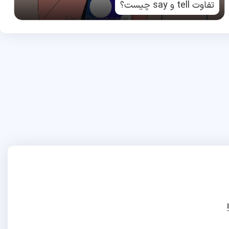
تفاوت tell و say چیست؟