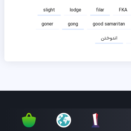
slight
lodge
filar
FKA
goner
gong
good samaritan
اندوختن