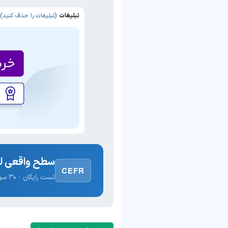
تبلیغات
(تبلیغات را حذف کنید)
سطح واقعی لغ
CEFR
تست رایگان · ۳۰ سوال · نتیجه فوری