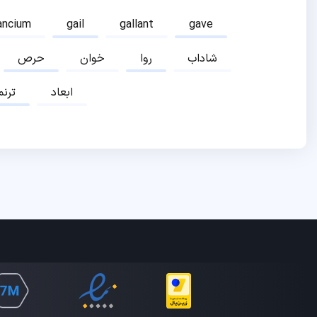
ancium
gail
gallant
gave
شاداب
روا
خوان
حرص
ابعاد
ترنم