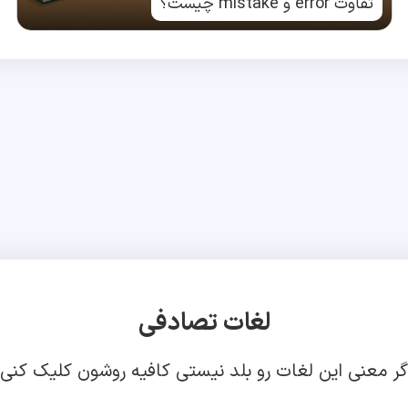
تفاوت error و mistake چیست؟
لغات تصادفی
گر معنی این لغات رو بلد نیستی کافیه روشون کلیک کنی!