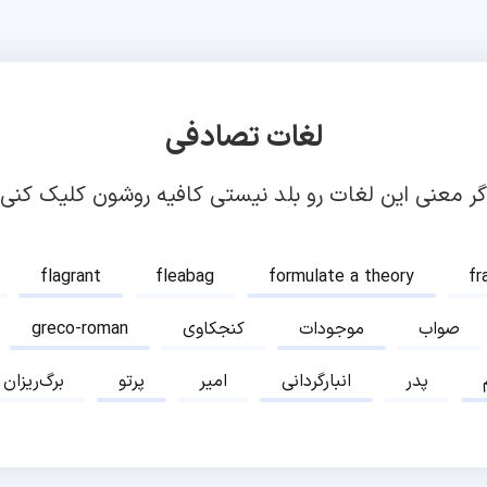
لغات تصادفی
گر معنی این لغات رو بلد نیستی کافیه روشون کلیک کنی!
flagrant
fleabag
formulate a theory
fr
صواب
موجودات
کنجکاوی
greco-roman
پدر
انبارگردانی
امیر
پرتو
برگ‌ریزان