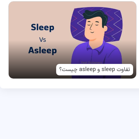
تفاوت sleep و asleep چیست؟