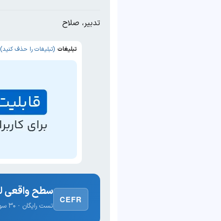
تدبیر، صلاح
تبلیغات
(تبلیغات را حذف کنید)
سطح واقعی لغ
CEFR
تست رایگان · ۳۰ سوال · نتیجه فوری