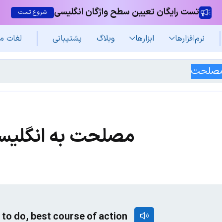
تست رایگان تعیین سطح واژگان انگلیسی
شروع تست
نرم‌افزار‌ها
ابزارها
وبلاگ
پشتیبانی
لغات م
مصلحت به انگلیس
g to do, best course of action