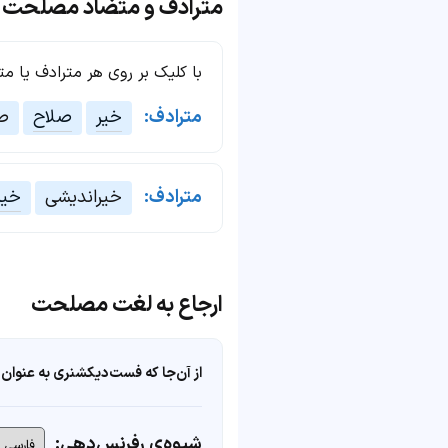
مترادف و متضاد مصلحت
با کلیک بر روی هر مترادف یا م
مترادف:
خیر
صلاح
صل
مترادف:
خیراندیشی
خیر
ارجاع به لغت مصلحت
از آن‌جا که فست‌دیکشنری به عنوان 
شیوه‌ی رفرنس‌دهی: