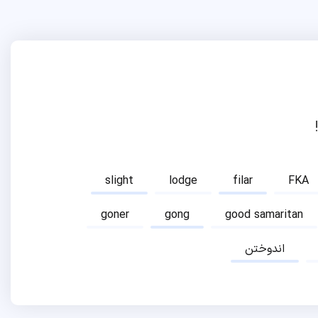
slight
lodge
filar
FKA
goner
gong
good samaritan
اندوختن