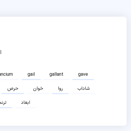
ا
ancium
gail
gallant
gave
شاداب
روا
خوان
حرص
ابعاد
ترنم