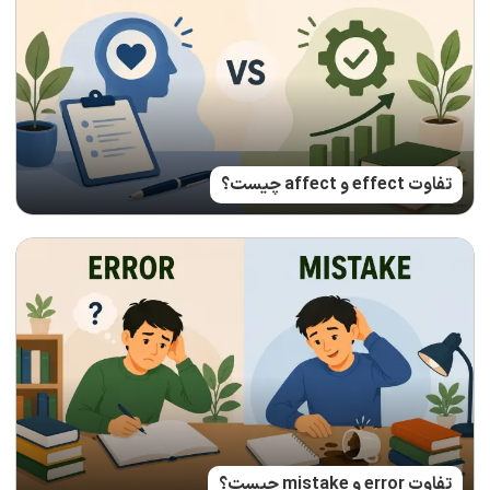
تفاوت effect و affect چیست؟
تفاوت error و mistake چیست؟