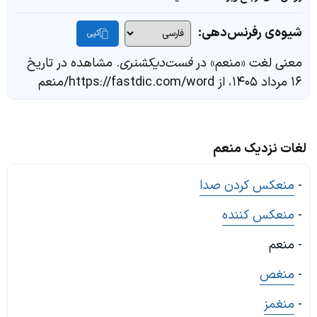
شیوه‌ی رفرنس‌دهی:
کپی
معنی لغت «منعم» در
فست‌دیکشنری
. مشاهده در تاریخ
۱۶ مرداد ۱۴۰۵، از https://fastdic.com/word/منعم
لغات نزدیک منعم
-
منعکس کردن صدا
-
منعکس کننده
- منعم
-
منغص
-
منغمز