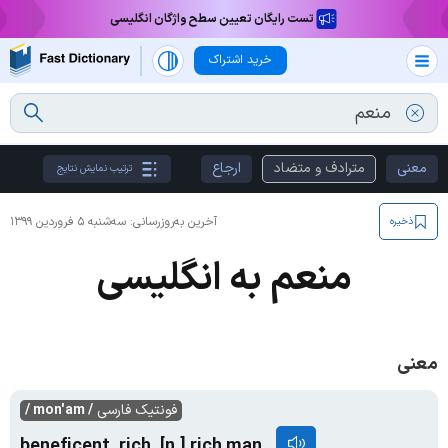
تست رایگان تعیین سطح واژگان انگلیسی
خرید اشتراک
معنی
مترادف و متضاد
ارجاع
ترتیب نمایش نتایج
آخرین به‌روزرسانی:
سه‌شنبه ۵ فروردین ۱۳۹۹
ذخیره
منعم به انگلیسی
معنی
فونتیک فارسی
/ mon'am /
beneficent, rich, [n.] rich man