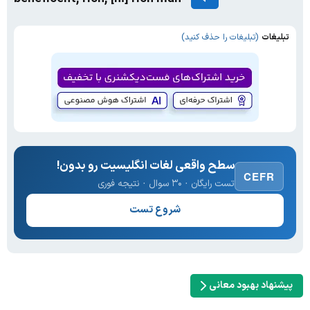
تبلیغات
(تبلیغات را حذف کنید)
سطح واقعی لغات انگلیسیت رو بدون!
CEFR
تست رایگان · ۳۰ سوال · نتیجه فوری
شروع تست
پیشنهاد بهبود معانی