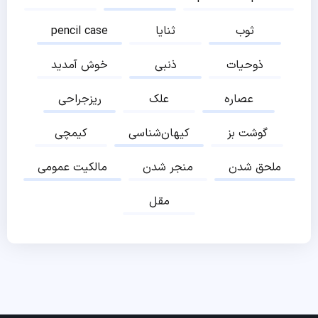
ثوب
ثنایا
pencil case
ذوحیات
ذنبی
خوش آمدید
عصاره
علک
ریزجراحی
گوشت بز
کیهان‌شناسی
کیمچی
ملحق شدن
منجر شدن
مالکیت عمومی
مقل