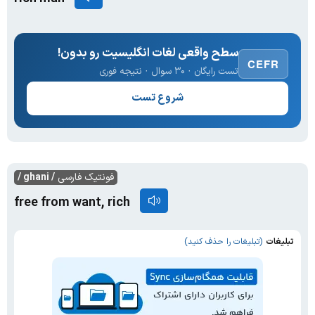
سطح واقعی لغات انگلیسیت رو بدون!
CEFR
تست رایگان · ۳۰ سوال · نتیجه فوری
شروع تست
فونتیک فارسی
/ ghani /
free from want, rich
تبلیغات
(تبلیغات را حذف کنید)