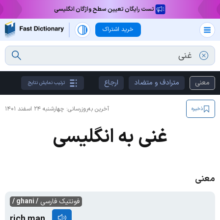
تست رایگان تعیین سطح واژگان انگلیسی
خرید اشتراک
معنی
مترادف و متضاد
ارجاع
ترتیب نمایش نتایج
آخرین به‌روزرسانی:
چهارشنبه ۲۴ اسفند ۱۴۰۱
ذخیره
غنی به انگلیسی
معنی
فونتیک فارسی
/ ghani /
rich man