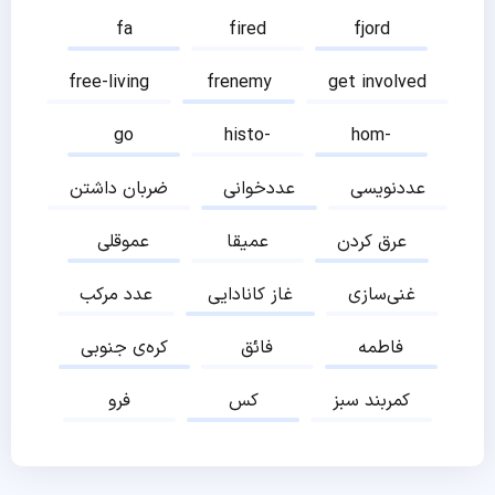
fa
fired
fjord
free-living
frenemy
get involved
go
histo-
hom-
عددنویسی
عددخوانی
ضربان داشتن
عرق کردن
عمیقا
عموقلی
غنی‌سازی
غاز کانادایی
عدد مرکب
فاطمه
فائق
کره‌ی جنوبی
کمربند سبز
کس
فرو