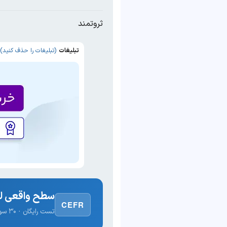
ثروتمند
تبلیغات
(تبلیغات را حذف کنید)
سطح واقعی لغ
CEFR
تست رایگان · ۳۰ سوال · نتیجه فوری