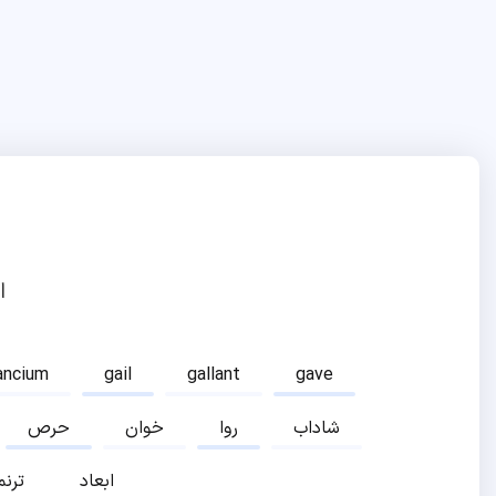
ا
ancium
gail
gallant
gave
شاداب
روا
خوان
حرص
ابعاد
ترنم