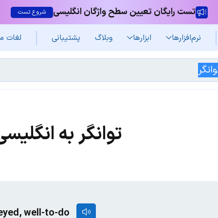
تست رایگان تعیین سطح واژگان انگلیسی
شروع تست
نرم‌افزار‌ها
ابزارها
وبلاگ
پشتیبانی
لغات م
توانگر به انگلیسی
neyed, well-to-do