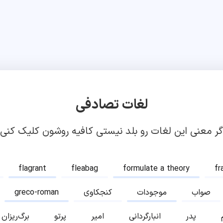
لغات تصادفی
گر معنی این لغات رو بلد نیستی کافیه روشون کلیک کنی!
flagrant
fleabag
formulate a theory
fr
صواب
موجودات
کنجکاوی
greco-roman
پدر
انبارگردانی
امیر
پرتو
برگ‌ریزان