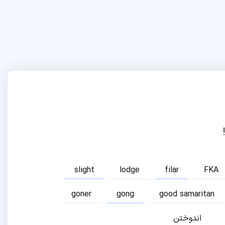
slight
lodge
filar
FKA
goner
gong
good samaritan
اندوختن