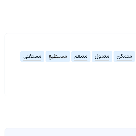
متمکن
متمول
متنعم
مستطیع
مستغنی