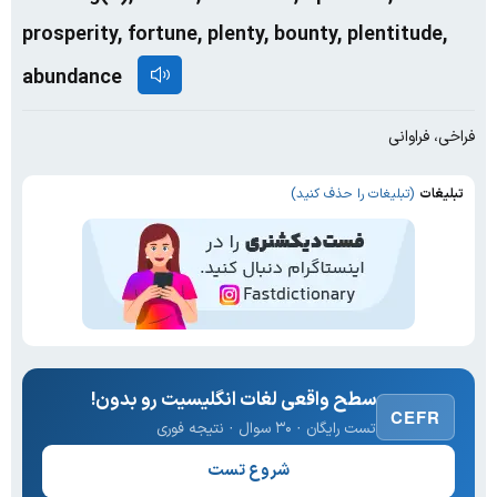
prosperity, fortune, plenty, bounty, plentitude,
abundance
فراخی، فراوانی
تبلیغات
(تبلیغات را حذف کنید)
سطح واقعی لغات انگلیسیت رو بدون!
CEFR
تست رایگان · ۳۰ سوال · نتیجه فوری
شروع تست