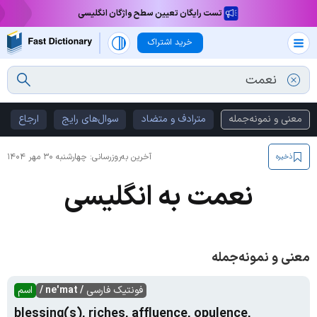
تست رایگان تعیین سطح واژگان انگلیسی
خرید اشتراک
معنی و نمونه‌جمله
مترادف و متضاد
سوال‌های رایج
ارجاع
آخرین به‌روزرسانی:
چهارشنبه ۳۰ مهر ۱۴۰۴
ذخیره
نعمت به انگلیسی
معنی و نمونه‌جمله
فونتیک فارسی
/ ne'mat /
اسم
blessing(s), riches, affluence, opulence,