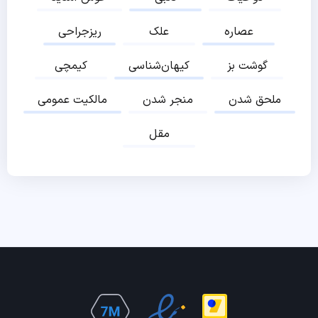
عصاره
علک
ریزجراحی
گوشت بز
کیهان‌شناسی
کیمچی
ملحق شدن
منجر شدن
مالکیت عمومی
مقل