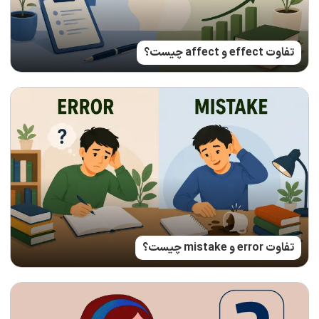
تفاوت effect و affect چیست؟
تفاوت error و mistake چیست؟