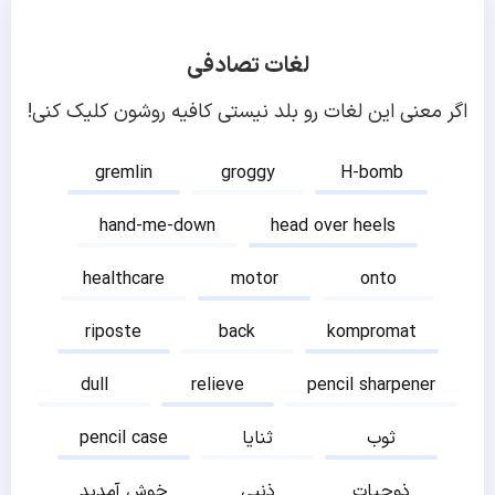
لغات تصادفی
اگر معنی این لغات رو بلد نیستی کافیه روشون کلیک کنی!
gremlin
groggy
H-bomb
hand-me-down
head over heels
healthcare
motor
onto
riposte
back
kompromat
dull
relieve
pencil sharpener
ثوب
ثنایا
pencil case
ذوحیات
ذنبی
خوش آمدید