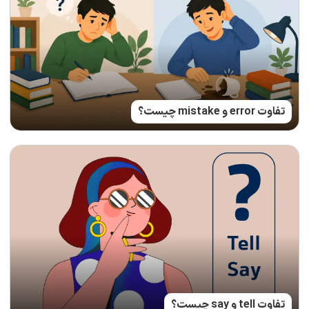
تفاوت error و mistake چیست؟
تفاوت tell و say چیست؟