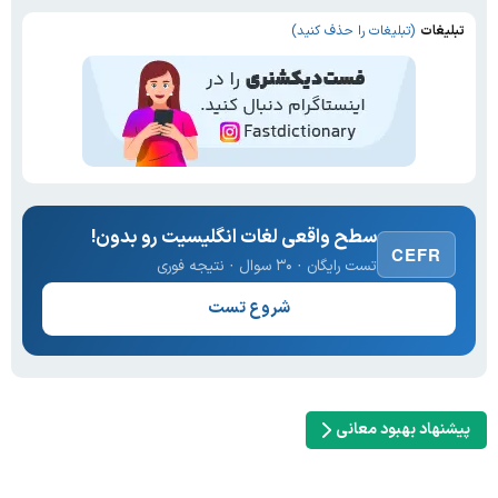
تبلیغات
(تبلیغات را حذف کنید)
سطح واقعی لغات انگلیسیت رو بدون!
CEFR
تست رایگان · ۳۰ سوال · نتیجه فوری
شروع تست
پیشنهاد بهبود معانی