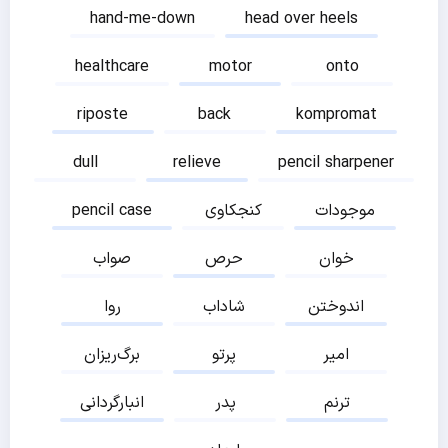
hand-me-down
head over heels
healthcare
motor
onto
riposte
back
kompromat
dull
relieve
pencil sharpener
موجودات
کنجکاوی
pencil case
خوان
حرص
صواب
اندوختن
شاداب
روا
امیر
پرتو
برگ‌ریزان
ترنم
پدر
انبارگردانی