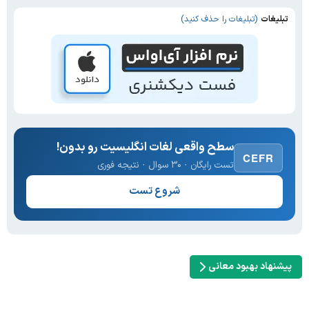
تبلیغات
(تبلیغات را حذف کنید)
سطح واقعی لغات انگلیسیت رو بدون!
CEFR
تست رایگان · ۳۰ سوال · نتیجه فوری
شروع تست
پیشنهاد بهبود معانی