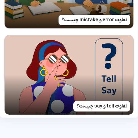
تفاوت error و mistake چیست؟
تفاوت tell و say چیست؟