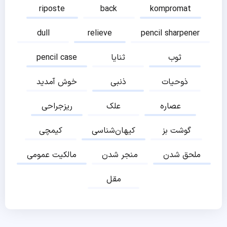
riposte
back
kompromat
dull
relieve
pencil sharpener
ثوب
ثنایا
pencil case
ذوحیات
ذنبی
خوش آمدید
عصاره
علک
ریزجراحی
گوشت بز
کیهان‌شناسی
کیمچی
ملحق شدن
منجر شدن
مالکیت عمومی
مقل