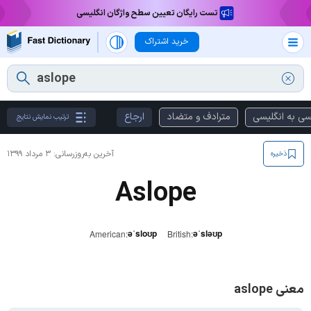
تست رایگان تعیین سطح واژگان انگلیسی
خرید اشتراک
سی به انگلیسی
مترادف و متضاد
ارجاع
ترتیب نمایش نتایج
آخرین به‌روزرسانی:
۳ مرداد ۱۳۹۹
ذخیره
Aslope
əˈsloʊp
əˈsləʊp
American:
British:
معنی aslope