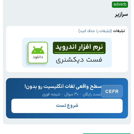
adverb
سرازیر
تبلیغات
(تبلیغات را حذف کنید)
سطح واقعی لغات انگلیسیت رو بدون!
CEFR
تست رایگان · ۳۰ سوال · نتیجه فوری
شروع تست