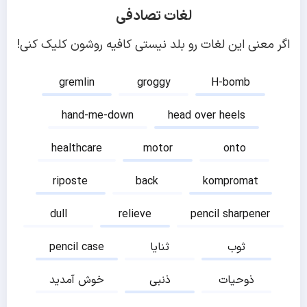
لغات تصادفی
اگر معنی این لغات رو بلد نیستی کافیه روشون کلیک کنی!
gremlin
groggy
H-bomb
hand-me-down
head over heels
healthcare
motor
onto
riposte
back
kompromat
dull
relieve
pencil sharpener
ثوب
ثنایا
pencil case
ذوحیات
ذنبی
خوش آمدید