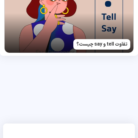
تفاوت tell و say چیست؟