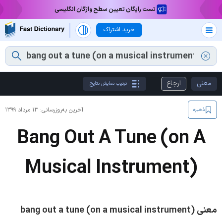
تست رایگان تعیین سطح واژگان انگلیسی
خرید اشتراک
معنی
ارجاع
ترتیب نمایش نتایج
آخرین به‌روزرسانی:
۱۳ مرداد ۱۳۹۹
ذخیره
Bang Out A Tune (on A
Musical Instrument)
معنی bang out a tune (on a musical instrument)