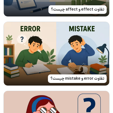
تفاوت effect و affect چیست؟
تفاوت error و mistake چیست؟