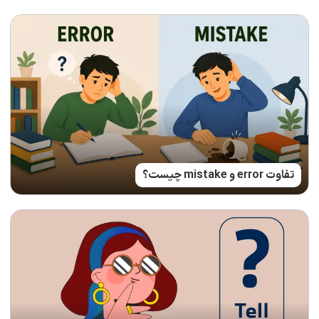
تفاوت error و mistake چیست؟