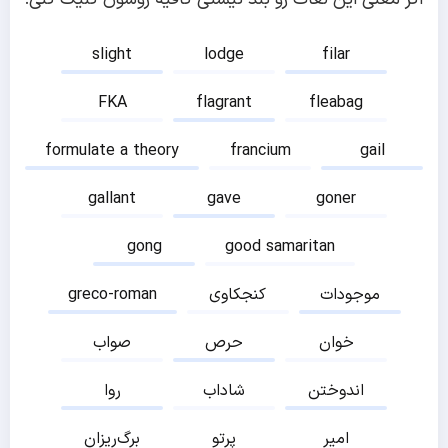
slight
lodge
filar
FKA
flagrant
fleabag
formulate a theory
francium
gail
gallant
gave
goner
gong
good samaritan
موجودات
کنجکاوی
greco-roman
خوان
حرص
صواب
اندوختن
شاداب
روا
امیر
پرتو
برگ‌ریزان