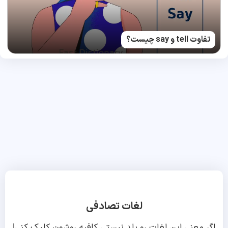
تفاوت tell و say چیست؟
لغات تصادفی
اگر معنی این لغات رو بلد نیستی کافیه روشون کلیک کنی!