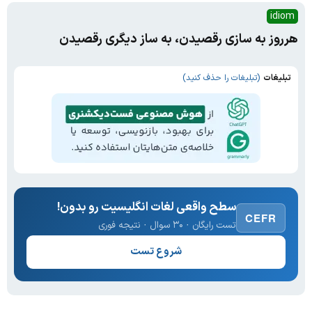
idiom
هرروز به سازی رقصیدن، به ساز دیگری رقصیدن
تبلیغات
(تبلیغات را حذف کنید)
سطح واقعی لغات انگلیسیت رو بدون!
CEFR
تست رایگان · ۳۰ سوال · نتیجه فوری
شروع تست