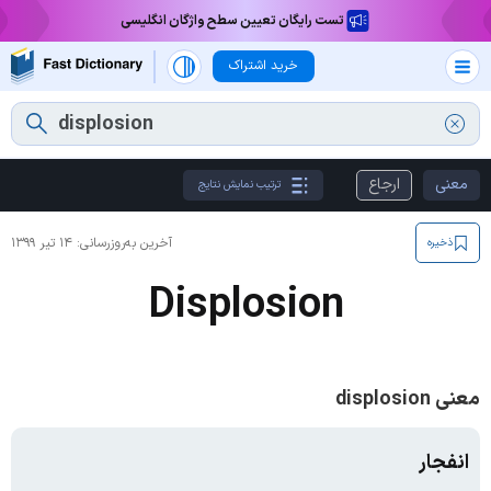
تست رایگان تعیین سطح واژگان انگلیسی
خرید اشتراک
معنی
ارجاع
ترتیب نمایش نتایج
آخرین به‌روزرسانی:
۱۴ تیر ۱۳۹۹
ذخیره
Displosion
معنی displosion
انفجار