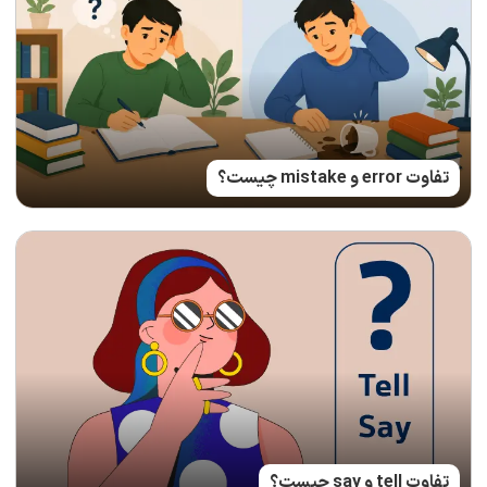
تفاوت error و mistake چیست؟
تفاوت tell و say چیست؟