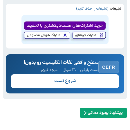
تبلیغات
(تبلیغات را حذف کنید)
سطح واقعی لغات انگلیسیت رو بدون!
CEFR
تست رایگان · ۳۰ سوال · نتیجه فوری
شروع تست
پیشنهاد بهبود معانی