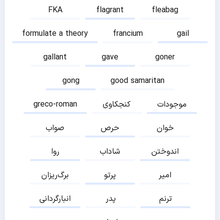
FKA
flagrant
fleabag
formulate a theory
francium
gail
gallant
gave
goner
gong
good samaritan
موجودات
کنجکاوی
greco-roman
خوان
حرص
صواب
اندوختن
شاداب
روا
امیر
پرتو
برگ‌ریزان
ترنم
پدر
انبارگردانی