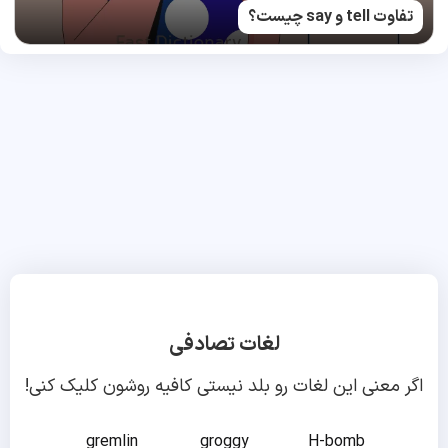
تفاوت tell و say چیست؟
لغات تصادفی
اگر معنی این لغات رو بلد نیستی کافیه روشون کلیک کنی!
gremlin
groggy
H-bomb