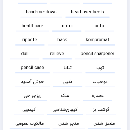
hand-me-down
head over heels
healthcare
motor
onto
riposte
back
kompromat
dull
relieve
pencil sharpener
ثوب
ثنایا
pencil case
ذوحیات
ذنبی
خوش آمدید
عصاره
علک
ریزجراحی
گوشت بز
کیهان‌شناسی
کیمچی
ملحق شدن
منجر شدن
مالکیت عمومی