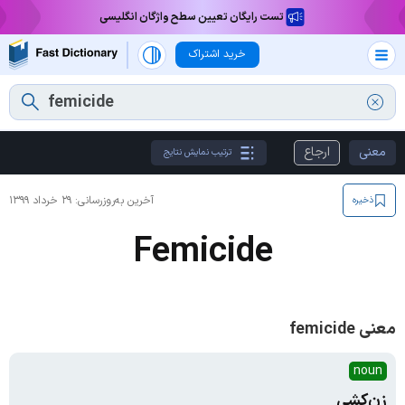
تست رایگان تعیین سطح واژگان انگلیسی
خرید اشتراک
معنی
ارجاع
ترتیب نمایش نتایج
آخرین به‌روزرسانی:
۲۹ خرداد ۱۳۹۹
ذخیره
Femicide
معنی femicide
noun
زن‌کشی