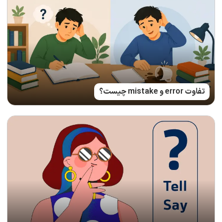
تفاوت error و mistake چیست؟