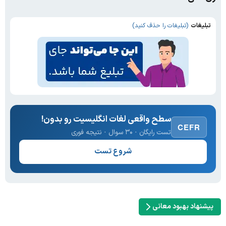
تبلیغات
(تبلیغات را حذف کنید)
سطح واقعی لغات انگلیسیت رو بدون!
CEFR
تست رایگان · ۳۰ سوال · نتیجه فوری
شروع تست
پیشنهاد بهبود معانی