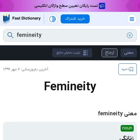
تست رایگان تعیین سطح واژگان انگلیسی
خرید اشتراک
معنی
ارجاع
ترتیب نمایش نتایج
آخرین به‌روزرسانی:
۶ مهر ۱۳۹۹
ذخیره
Femineity
معنی femineity
noun
زنانگی