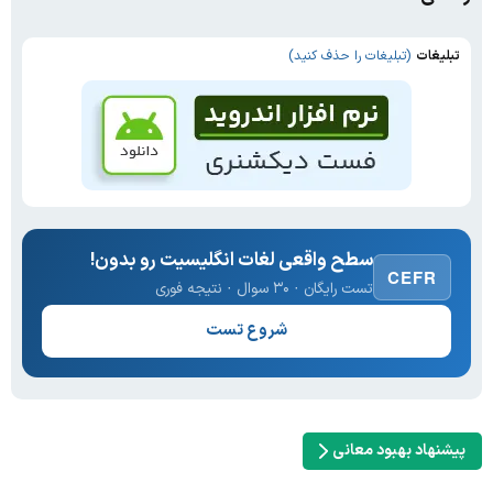
تبلیغات
(تبلیغات را حذف کنید)
سطح واقعی لغات انگلیسیت رو بدون!
CEFR
تست رایگان · ۳۰ سوال · نتیجه فوری
شروع تست
پیشنهاد بهبود معانی