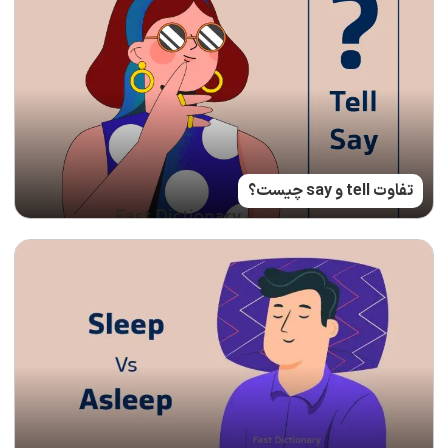
تفاوت tell و say چیست؟