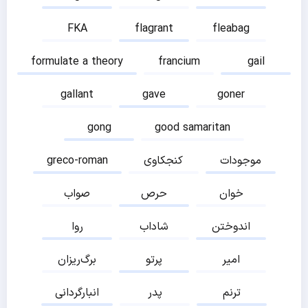
FKA
flagrant
fleabag
formulate a theory
francium
gail
gallant
gave
goner
gong
good samaritan
موجودات
کنجکاوی
greco-roman
خوان
حرص
صواب
اندوختن
شاداب
روا
امیر
پرتو
برگ‌ریزان
ترنم
پدر
انبارگردانی