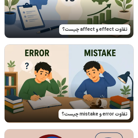
تفاوت effect و affect چیست؟
تفاوت error و mistake چیست؟