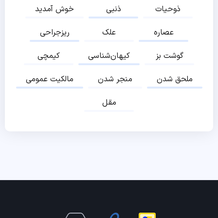
ذوحیات
ذنبی
خوش آمدید
عصاره
علک
ریزجراحی
گوشت بز
کیهان‌شناسی
کیمچی
ملحق شدن
منجر شدن
مالکیت عمومی
مقل