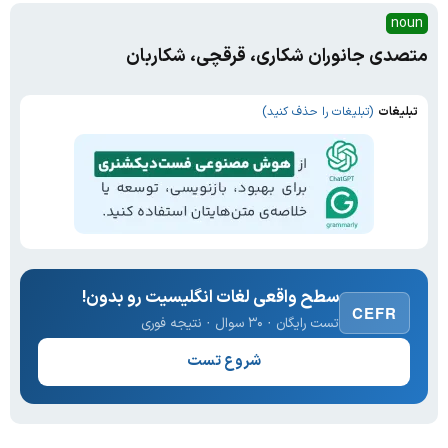
noun
متصدی جانوران شکاری، قرقچی، شکاربان
تبلیغات
(تبلیغات را حذف کنید)
سطح واقعی لغات انگلیسیت رو بدون!
CEFR
تست رایگان · ۳۰ سوال · نتیجه فوری
شروع تست