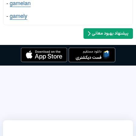
-
gamelan
-
gamely
پیشنهاد بهبود معانی