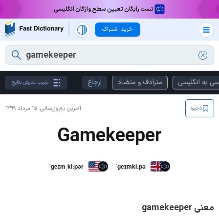
تست رایگان تعیین سطح واژگان انگلیسی
خرید اشتراک
سی به انگلیسی
مترادف و متضاد
ارجاع
ترتیب نمایش نتایج
آخرین به‌روزرسانی:
۱۵ مرداد ۱۳۹۹
ذخیره
Gamekeeper
ˈɡeɪmˌkiːpər
ˈɡeɪmkiːpə
معنی gamekeeper