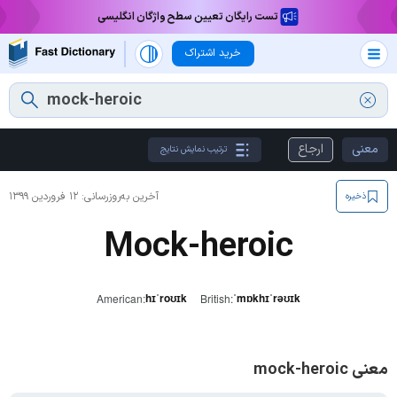
تست رایگان تعیین سطح واژگان انگلیسی
خرید اشتراک
معنی
ارجاع
ترتیب نمایش نتایج
آخرین به‌روزرسانی:
۱۲ فروردین ۱۳۹۹
ذخیره
Mock-heroic
hɪˈroʊɪk
ˈmɒkhɪˈrəʊɪk
American:
British:
معنی mock-heroic