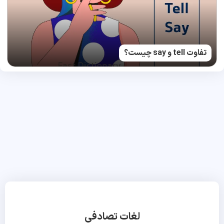
تفاوت tell و say چیست؟
لغات تصادفی