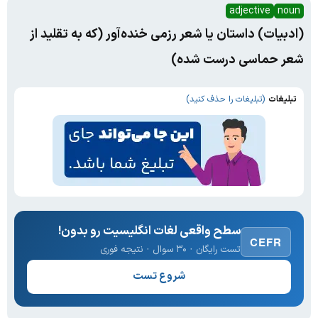
adjective
noun
(ادبیات) داستان یا شعر رزمی خنده‌آور (که به تقلید از
شعر حماسی درست شده)
تبلیغات
(تبلیغات را حذف کنید)
سطح واقعی لغات انگلیسیت رو بدون!
CEFR
تست رایگان · ۳۰ سوال · نتیجه فوری
شروع تست