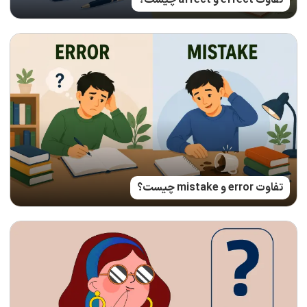
تفاوت effect و affect چیست؟
تفاوت error و mistake چیست؟