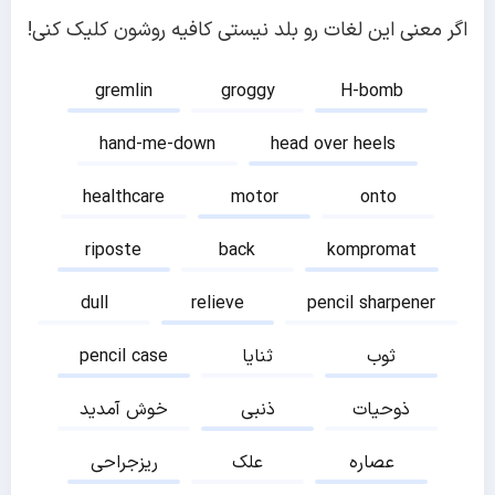
اگر معنی این لغات رو بلد نیستی کافیه روشون کلیک کنی!
gremlin
groggy
H-bomb
hand-me-down
head over heels
healthcare
motor
onto
riposte
back
kompromat
dull
relieve
pencil sharpener
ثوب
ثنایا
pencil case
ذوحیات
ذنبی
خوش آمدید
عصاره
علک
ریزجراحی