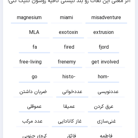
اگر معنی این لغات رو بلد نیستی کافیه روشون کلیک کنی!
magnesium
miami
misadventure
MLA
exotoxin
extrusion
fa
fired
fjord
free-living
frenemy
get involved
go
histo-
hom-
عددنویسی
عددخوانی
ضربان داشتن
عرق کردن
عمیقا
عموقلی
غنی‌سازی
غاز کانادایی
عدد مرکب
فاطمه
فائق
کره‌ی جنوبی