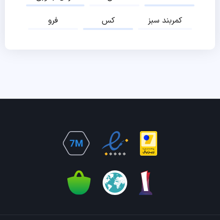
کمربند سبز
کس
فرو