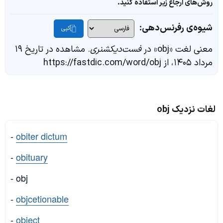
روش‌های ارجاع زیر استفاده کنید.
شیوه‌ی رفرنس‌دهی:
کپی
معنی لغت «obj» در
فست‌دیکشنری
. مشاهده در تاریخ ۱۹
مرداد ۱۴۰۵، از https://fastdic.com/word/obj
لغات نزدیک obj
-
obiter dictum
-
obituary
- obj
-
objcetionable
-
object