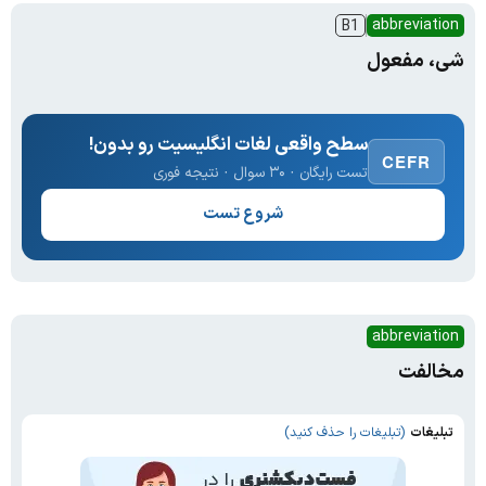
abbreviation
B1
شی، مفعول
سطح واقعی لغات انگلیسیت رو بدون!
CEFR
تست رایگان · ۳۰ سوال · نتیجه فوری
شروع تست
abbreviation
مخالفت
تبلیغات
(تبلیغات را حذف کنید)