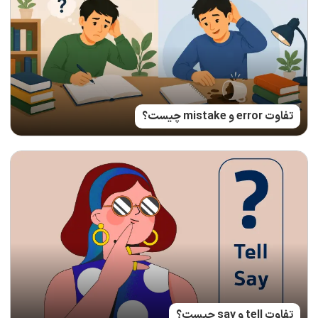
تفاوت error و mistake چیست؟
تفاوت tell و say چیست؟