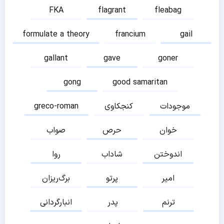
FKA
flagrant
fleabag
formulate a theory
francium
gail
gallant
gave
goner
gong
good samaritan
موجودات
کنجکاوی
greco-roman
خوان
حرص
صواب
اندوختن
شاداب
روا
امیر
پرتو
برگ‌ریزان
ترنم
پدر
انبارگردانی