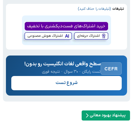
تبلیغات
(تبلیغات را حذف کنید)
سطح واقعی لغات انگلیسیت رو بدون!
CEFR
تست رایگان · ۳۰ سوال · نتیجه فوری
شروع تست
پیشنهاد بهبود معانی