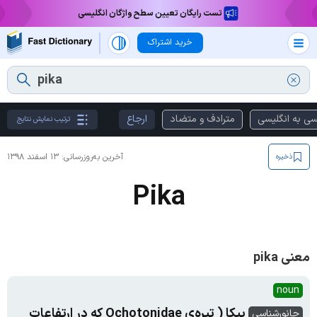
تست رایگان تعیین سطح واژگان انگلیسی
خرید اشتراک
سی به انگلیسی
مترادف و متضاد
ارجاع
ترتیب نمایش نتایج
آخرین به‌روزرسانی:
۱۳ اسفند ۱۳۹۸
ذخیره
Pika
معنی pika
noun
پیکا ( تیره‌ی Ochotonidae که در ارتفاعات
جانورشناسی