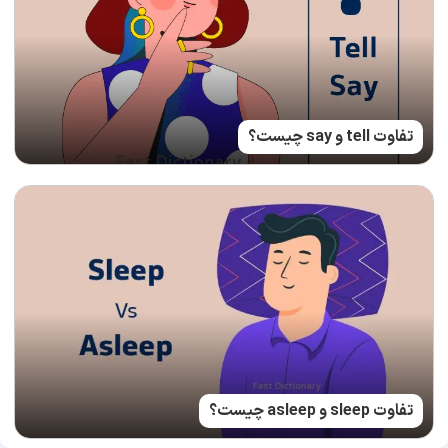
تفاوت tell و say چیست؟
تفاوت sleep و asleep چیست؟