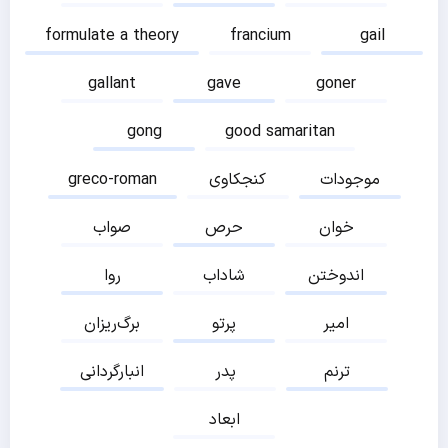
formulate a theory
francium
gail
gallant
gave
goner
gong
good samaritan
موجودات
کنجکاوی
greco-roman
خوان
حرص
صواب
اندوختن
شاداب
روا
امیر
پرتو
برگ‌ریزان
ترنم
پدر
انبارگردانی
ابعاد