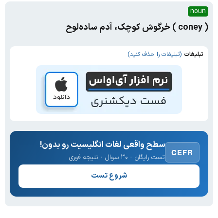
noun
( coney ) خرگوش کوچک، آدم ساده‌لوح
تبلیغات
(تبلیغات را حذف کنید)
سطح واقعی لغات انگلیسیت رو بدون!
CEFR
تست رایگان · ۳۰ سوال · نتیجه فوری
شروع تست