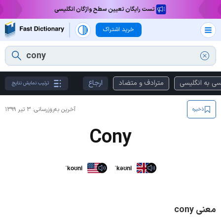
تست رایگان تعیین سطح واژگان انگلیسی
خرید اشتراک
سی به انگلیسی
مترادف و متضاد
ارجاع
ترتیب نمایش نتایج
آخرین به‌روزرسانی:
۳ تیر ۱۳۹۹
ذخیره
Cony
ˈkoʊni
ˈkəʊni
معنی cony