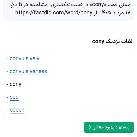
معنی لغت «cony» در
فست‌دیکشنری
. مشاهده در تاریخ
۱۷ مرداد ۱۴۰۵، از https://fastdic.com/word/cony
لغات نزدیک cony
-
convulsively
-
convulsiveness
- cony
-
coo
-
cooch
پیشنهاد بهبود معانی