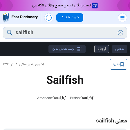
تست رایگان تعیین سطح واژگان انگلیسی
خرید اشتراک
معنی
ارجاع
ترتیب نمایش نتایج
آخرین به‌روزرسانی:
۸ آذر ۱۳۹۹
ذخیره
Sailfish
ˈseɪlˌfɪʃ
ˈseɪlˌfɪʃ
American:
British:
معنی sailfish