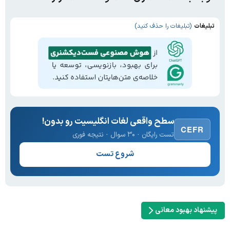
تبلیغات
(تبلیغات را حذف کنید)
سطح واقعی لغات انگلیسیت رو بدون!
CEFR
تست رایگان · ۳۰ سوال · نتیجه فوری
شروع تست
پیشنهاد بهبود معانی