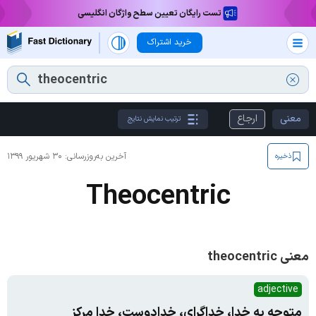
تست رایگان تعیین سطح واژگان انگلیسی
خرید اشتراک
معنی
ارجاع
ترتیب نمایش نتایج
آخرین به‌روزرسانی:
۳۰ شهریور ۱۳۹۹
ذخیره
Theocentric
معنی theocentric
adjective
متوجه به خدا، خداگرای، خدادوست، خدا مرکز