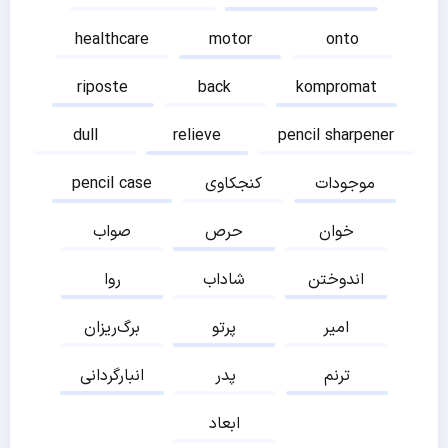
healthcare
motor
onto
riposte
back
kompromat
dull
relieve
pencil sharpener
موجودات
کنجکاوی
pencil case
خوان
حرص
صواب
اندوختن
شاداب
روا
امیر
پرتو
برگ‌ریزان
ترنم
پدر
انبارگردانی
ابعاد