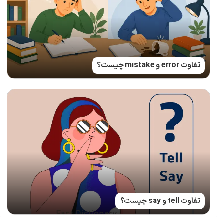
تفاوت error و mistake چیست؟
تفاوت tell و say چیست؟