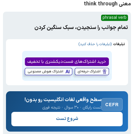
معنی think through
phrasal verb
تمام جوانب را سنجیدن، سبک سنگین کردن
تبلیغات
(تبلیغات را حذف کنید)
سطح واقعی لغات انگلیسیت رو بدون!
CEFR
تست رایگان · ۳۰ سوال · نتیجه فوری
شروع تست