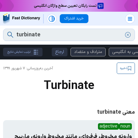
تست رایگان تعیین سطح واژگان انگلیسی
خرید اشتراک
سی به انگلیسی
مترادف و متضاد
ارجاع
ترتیب نمایش نتایج
آخرین به‌روزرسانی:
۷ شهریور ۱۳۹۹
ذخیره
Turbinate
معنی turbinate
adjective
noun
وارونه مخروط، فرفره‌ای، مانند مخروط وارونه، مارپیچ