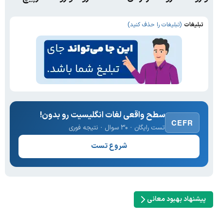
تبلیغات
(تبلیغات را حذف کنید)
سطح واقعی لغات انگلیسیت رو بدون!
CEFR
تست رایگان · ۳۰ سوال · نتیجه فوری
شروع تست
پیشنهاد بهبود معانی