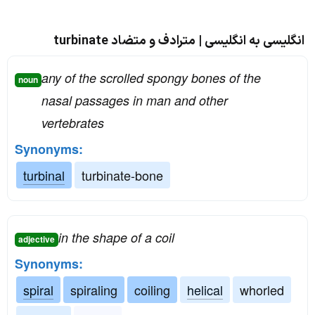
انگلیسی به انگلیسی | مترادف و متضاد turbinate
any of the scrolled spongy bones of the
noun
nasal passages in man and other
vertebrates
Synonyms:
turbinal
turbinate-bone
in the shape of a coil
adjective
Synonyms:
spiral
spiraling
coiling
helical
whorled