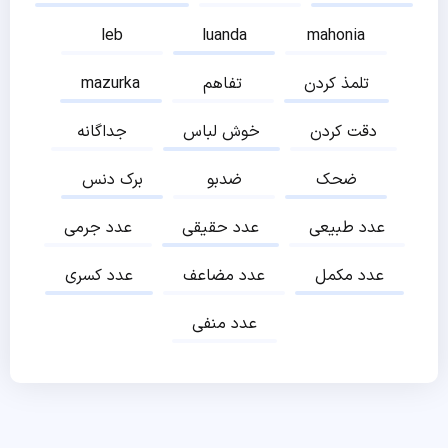
leb
luanda
mahonia
تلمذ کردن
تفاهم
mazurka
دقت کردن
خوش لباس
جداگانه
ضحک
ضدبو
برک دنس
عدد طبیعی
عدد حقیقی
عدد جرمی
عدد مکمل
عدد مضاعف
عدد کسری
عدد منفی