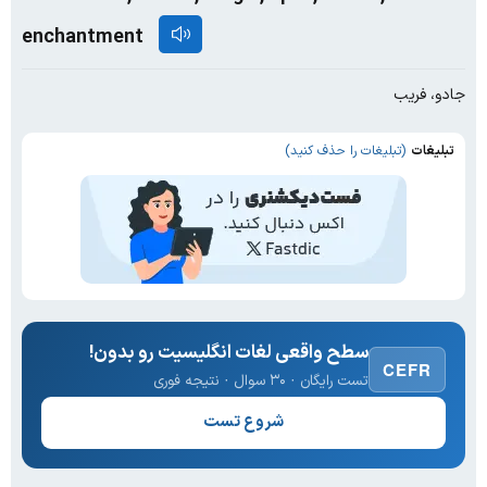
enchantment
جادو، فریب
تبلیغات
(تبلیغات را حذف کنید)
سطح واقعی لغات انگلیسیت رو بدون!
CEFR
تست رایگان · ۳۰ سوال · نتیجه فوری
شروع تست