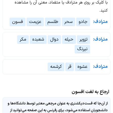
با کلیک بر روی هر مترادف یا متضاد، معنی آن را مشاهده
کنید.
مترادف:
جادو
سحر
طلسم
عزیمت
فسون
مترادف:
تزویر
حیله
دوال
شعبده
مکر
نیرنگ
مترادف:
عشوه
قر
کرشمه
ارجاع به لغت افسون
از آن‌جا که فست‌دیکشنری به عنوان مرجعی معتبر توسط دانشگاه‌ها و
دانشجویان استفاده می‌شود، برای رفرنس به این صفحه می‌توانید از