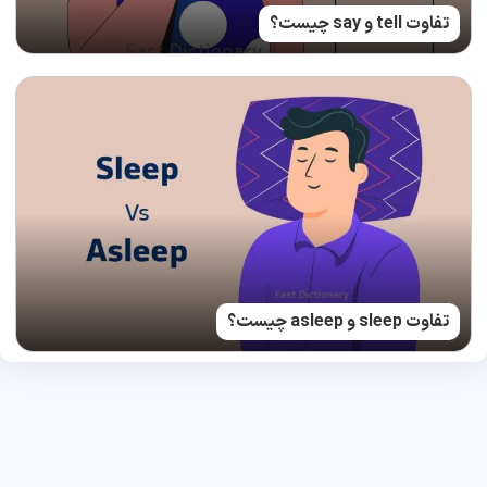
تفاوت tell و say چیست؟
تفاوت sleep و asleep چیست؟