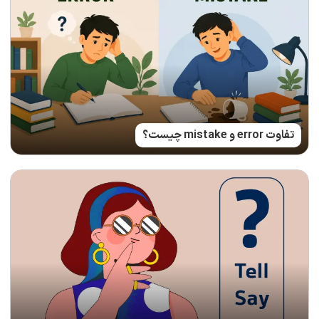
تفاوت error و mistake چیست؟