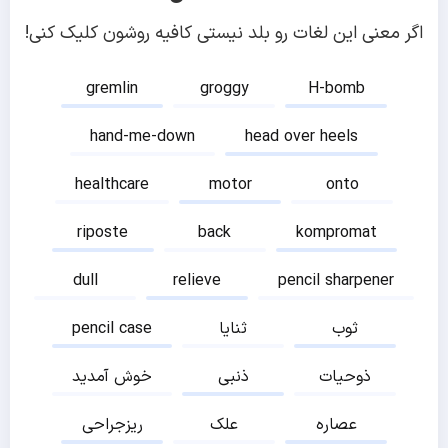
اگر معنی این لغات رو بلد نیستی کافیه روشون کلیک کنی!
gremlin
groggy
H-bomb
hand-me-down
head over heels
healthcare
motor
onto
riposte
back
kompromat
dull
relieve
pencil sharpener
ثوب
ثنایا
pencil case
ذوحیات
ذنبی
خوش آمدید
عصاره
علک
ریزجراحی