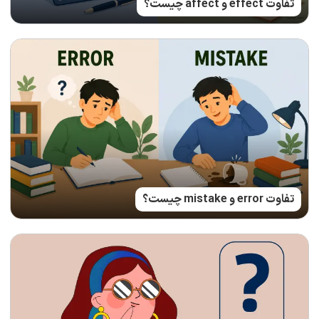
تفاوت effect و affect چیست؟
تفاوت error و mistake چیست؟