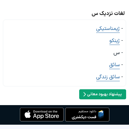
لغات نزدیک س
-
ژیمناستیکی
-
ژینکو
- س
-
سائق
-
سائق زندگی
پیشنهاد بهبود معانی