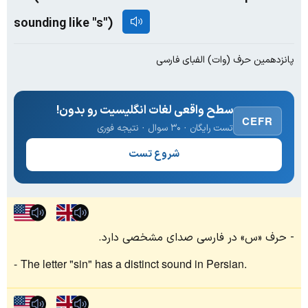
sounding like "s")
پانزدهمین حرف (وات) الفبای فارسی
سطح واقعی لغات انگلیسیت رو بدون!
CEFR
تست رایگان · ۳۰ سوال · نتیجه فوری
شروع تست
حرف «س» در فارسی صدای مشخصی دارد.
The letter "sin" has a distinct sound in Persian.