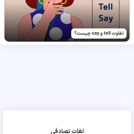
تفاوت tell و say چیست؟
لغات تصادفی