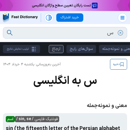
تست رایگان تعیین سطح واژگان انگلیسی
خرید اشتراک
نی و نمونه‌جمله
سوال‌های رایج
ارجاع
ترتیب نمایش نتایج
آخرین به‌روزرسانی:
یکشنبه ۴ خرداد ۱۴۰۴
ذخیره
س به انگلیسی
معنی و نمونه‌جمله
فونتیک فارسی
/ sin, se /
اسم
sin (the fifteenth letter of the Persian alphabet