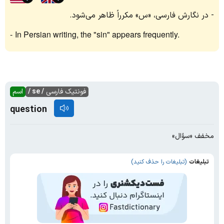
در نگارش فارسی، «س» مکرراً ظاهر می‌شود.
In Persian writing, the "sin" appears frequently.
فونتیک فارسی
/ se /
اسم
question
مخفف «سؤال»
تبلیغات
(تبلیغات را حذف کنید)