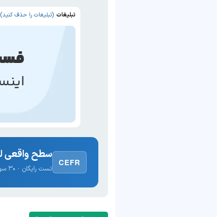
تبلیغات
(تبلیغات را حذف کنید)
سطح واقعی لغ
CEFR
تست رایگان · ۳۰ سوال · نتیجه فوری