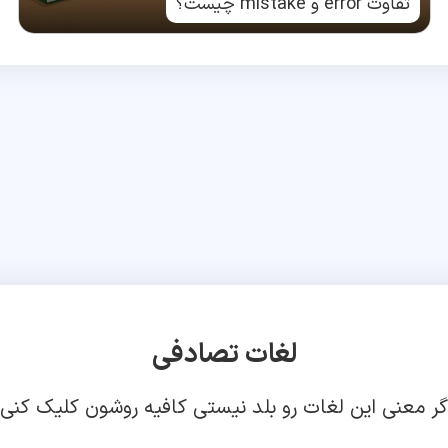
تفاوت error و mistake چیست؟
لغات تصادفی
گر معنی این لغات رو بلد نیستی کافیه روشون کلیک کنی!