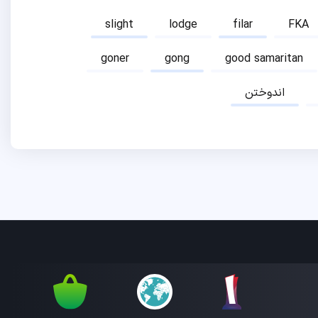
slight
lodge
filar
FKA
goner
gong
good samaritan
اندوختن