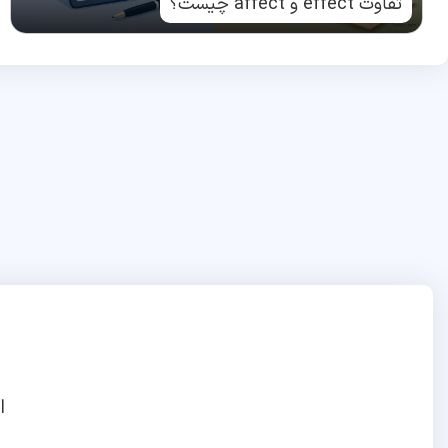
تفاوت effect و affect چیست؟
ا