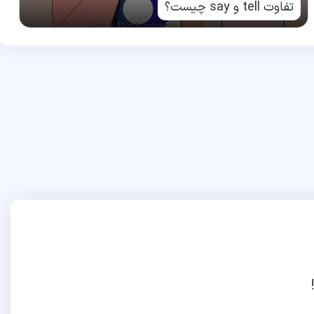
تفاوت tell و say چیست؟