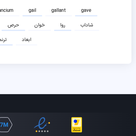
ancium
gail
gallant
gave
شاداب
روا
خوان
حرص
ابعاد
ترنم